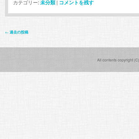
カテゴリー:
未分類
|
コメントを残す
投
←
過去の投稿
稿
ナ
ビ
All contents copyright (C
ゲ
ー
シ
ョ
ン