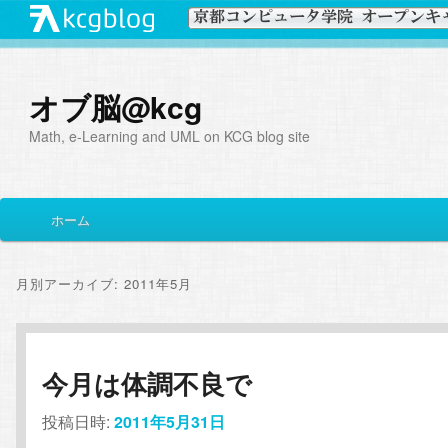
オブ脳@kcg
Math, e-Learning and UML on KCG blog site
メ
ホーム
メ
サ
イ
ン
イ
ブ
メ
月別アーカイブ:
2011年5月
ニ
ン
コ
ュ
ー
コ
ン
今月は体調不良で
ン
テ
投稿日時:
2011年5月31日