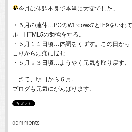
テ
ン
今月は体調不良で本当に大変でした。
ン
ツ
・５月の連休…PCのWindows7とIE9をい
ル。HTML5の勉強をする。
ツ
へ
・５月１１日頃…体調をくずす。この日から
へ
移
こりから頭痛に悩む。
・５月２３日頃…ようやく元気を取り戻す。
移
動
さて、明日から６月。
動
ブログも元気にがんばります。
comments