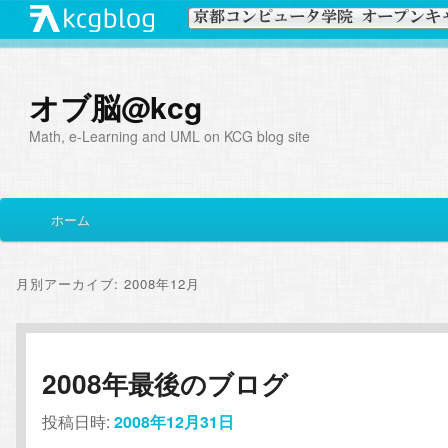
オブ脳@kcg
Math, e-Learning and UML on KCG blog site
メ
ホーム
メ
サ
イ
ン
イ
ブ
メ
月別アーカイブ:
2008年12月
ニ
ン
コ
ュ
ー
コ
ン
2008年最後のブログ
ン
テ
投稿日時:
2008年12月31日