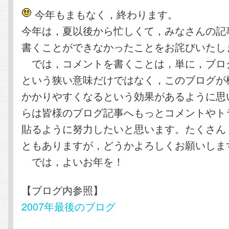
テ
ン
今年もまもなく，終わります。
今年は，夏以後から忙しくて，みなさんの記
ン
ツ
書くことができなかったことをお詫びいたし
ツ
へ
では，コメントを書くことは，単に，ブロ
という狭い意味だけではなく，このブログが
へ
移
かかりやすくなるという効果があるように思
らは皆様のブログ記事へもっとコメントやト
移
動
貼るように努力したいと思います。たくさん
動
ともありますが，どうかよろしくお願いしま
では，よいお年を！
【ブログ内参照】
2007年最後のブログ