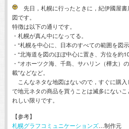
テ
ン
先日，札幌に行ったときに，紀伊國屋書
図です。
ン
ツ
特徴は以下の通りです。
ツ
へ
・札幌が真ん中になってる。
・“札幌を中心に、日本のすべての範囲を図示
へ
移
・“北海道を図のほぼ中心に置き、方位を約10
・“オホーツク海、千島、サハリン（樺太）
移
動
載”などなど。
動
こんなネタな地図はないので，すぐに購入
で地元ネタの商品を買うことは滅多にないこ
れしい限りです。
【参考】
札幌グラフコミュニケーションズ
…制作元