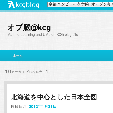
オブ脳@kcg
Math, e-Learning and UML on KCG blog site
メ
ホーム
メ
サ
イ
ン
イ
ブ
メ
月別アーカイブ:
2012年1月
ニ
ン
コ
ュ
ー
コ
ン
北海道を中心とした日本全図
ン
テ
投稿日時:
2012年1月31日