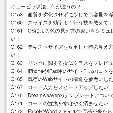
キュービック法」何が違うの？
Q158 画質を劣化させずに少しでも容量を
Q160 スライスを効率よく行う技を教えて
Q161 OSによる色の見え方の違いをシミ
い！
Q162 テキストサイズを変更した時の見え
い！
Q163 リンクに関する擬似クラスをプレビ
Q164 iPhoneやiPad用のサイト作成のコ
Q165 既存のWebサイトの構造を参考にし
Q167 コード入力をスピードアップしたい
Q170 Dreamweaverのテンプレートにつ
Q171 コードの置換をすばやく済ませたい
Q173 ExcelやWordファイルで原稿が来た