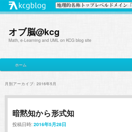
オブ脳@kcg
Math, e-Learning and UML on KCG blog site
メ
ホーム
メ
サ
イ
ン
イ
ブ
メ
月別アーカイブ:
2016年5月
ニ
ン
コ
ュ
ー
コ
ン
暗黙知から形式知
ン
テ
投稿日時:
2016年5月28日