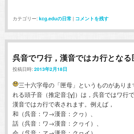
カテゴリー:
kcg.eduの日常
|
コメントを残す
呉音でワ行，漢音ではカ行となる
投稿日時:
2013年2月18日
三十六字母の「匣母」というものがありま
れる頭子音（推定音:[ɣ]）は，呉音ではワ行
漢音ではカ行で表されます。例えば，
和（呉音：ワ→漢音：クヮ）、
話（呉音：ワ→漢音：クヮイ）、
会（呉音：ヱ→漢音：クヮイ）、