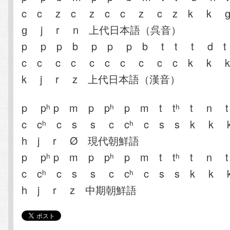
c c z c z c c z c z k k
ɡ j r n 上代日本語（呉音）
p p p b p p p b t t t d 
c c c c c c c c c c k k
k j r z 上代日本語（漢音）
p pʰ p m p pʰ p m t tʰ t n 
c cʰ c s s c cʰ c s s k k
h j r Ø 現代朝鮮語
p pʰ p m p pʰ p m t tʰ t n 
c cʰ c s s c cʰ c s s k k
h j r z 中期朝鮮語