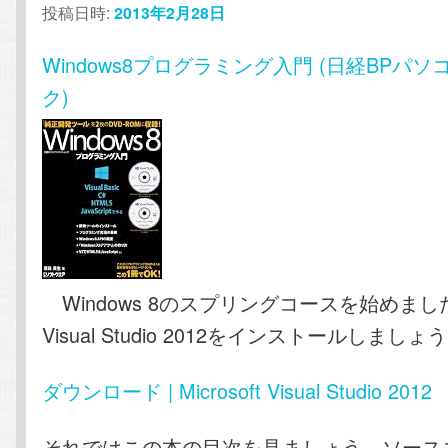
投稿日時:
2013年2月28日
テ
ン
Windows8プログラミング入門 (日経BPパ
ン
ツ
ク)
ツ
へ
へ
移
移
動
動
Windows 8のスプリングコースを始めま
Visual Studio 2012をインストールしましょ
ダウンロード | Microsoft Visual Studio 2012
それではこの本の目次を見ましょう。ソース