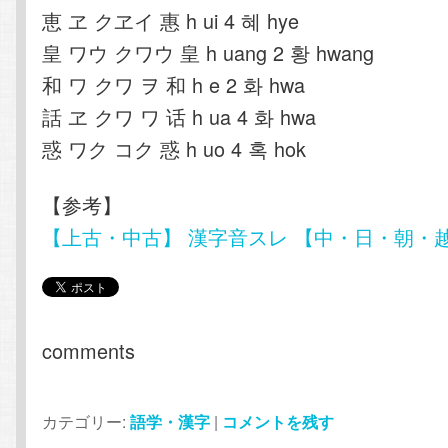
恵 ヱ クヱイ 惠 h ui 4 혜 hye
皇 ワウ クワウ 皇 h uang 2 황 hwang
和 ワ クワ ヲ 和 h e 2 화 hwa
話 ヱ クワ ワ 话 h ua 4 화 hwa
惑 ワク コク 惑 h uo 4 혹 hok
【参考】
【上古・中古】 漢字音スレ 【中・日・朝・
comments
カテゴリー:
語学・漢字
|
コメントを残す