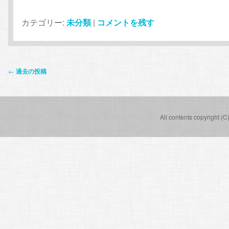
カテゴリー:
未分類
|
コメントを残す
投
←
過去の投稿
稿
ナ
ビ
All contents copyright (C
ゲ
ー
シ
ョ
ン