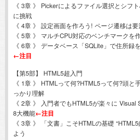
《 3章 》 Pickerによるファイル選択とシフ
に挑戦
《 4章 》 設定画面を作ろう! ページ遷移は
《 5章 》 マルチCPU対応のベンチマークを
《 6章 》 データベース「SQLite」で住所
←注目
【第5部】 HTML5超入門
《 1章 》 HTMLって何?HTML5って何?頭
っかり理解
《 2章 》 入門者でもHTML5が楽々に Visual 
8大機能
←注目
《 3章 》 「文書」こそHTMLの基礎 “HTML
よう