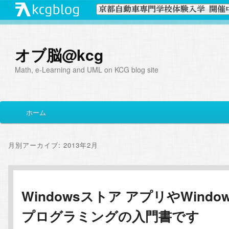
オブ脳@kcg
Math, e-Learning and UML on KCG blog site
メ
ホーム
メ
サ
イ
ン
イ
ブ
メ
月別アーカイブ:
2013年2月
ニ
ン
コ
ュ
ー
コ
ン
Windowsストア アプリやWindow
プログラミングの入門書です
ン
テ