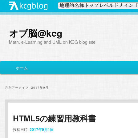
オブ脳@kcg
Math, e-Learning and UML on KCG blog site
メ
ホーム
メ
サ
イ
ン
イ
ブ
メ
月別アーカイブ:
2017年9月
ニ
ン
コ
ュ
ー
コ
ン
HTML5の練習用教科書
ン
テ
投稿日時:
2017年9月1日