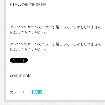
HTML5の練習用教科書
テ
ン
ン
ツ
アマゾンのサーバでエラーが起こっているかもしれません。
ツ
へ
込みしてみてください。
へ
移
アマゾンのサーバでエラーが起こっているかもしれません。
込みしてみてください。
移
動
動
comments
カテゴリー:
未分類