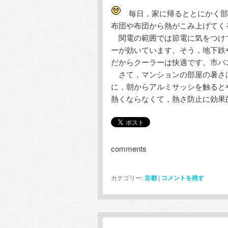
テ
ン
毎日，家に帰るととにかく部
布団や布団から熱がこみ上げてく
ン
ツ
関電の範囲では節電に気をつけ
ーが効いています。そう，地下鉄
ツ
へ
だからクーラーは快適です。市バ
さて，マンションの部屋の暑さ
へ
移
に，朝からアルミサッシを触ると
熱くならなくて，熱さ防止に効果
移
動
動
comments
カテゴリー:
京都
|
コメントを残す