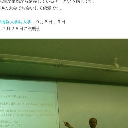
先生が京都から講義しているぞ」という感じです。
IAの大会でお会いして依頼です。
京都情報大学院大学
…９月８日，９日
…７月２８日に説明会