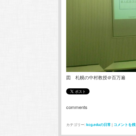
図 札幌の中村教授＠百万遍
comments
カテゴリー:
kcg.eduの日常
|
コメントを残