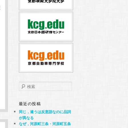
座
検
索
最近の投稿
同じ，違うは反意語なのに品詞
が異なる
なぜ，河原町三条・河原町五条