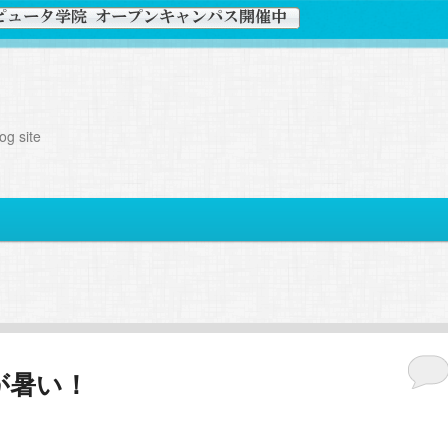
g site
が暑い！