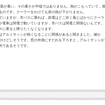
屋が暑い。その暑さが半端ではありません。熱がこもっていて，
るのです。クーラーをかけても床の熱が下がりません。
ていますが，市バスに乗れば，節電はどこ吹く風とばかりにクーラ
や電車は関電で動いていますが，市バスは関電と関係ないんです。
スに乗ると降りたくなくなります。
はアルミサッシが熱くなることに関係があると聞きました。確か
やけどしそうです。窓の外側にすだれを下ろすと，アルミサッシが
的であるそうです。