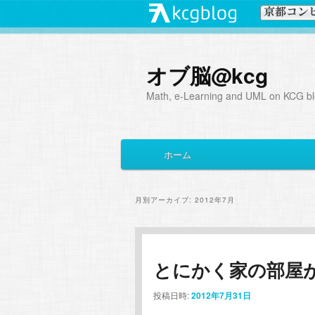
オブ脳@kcg
Math, e-Learning and UML on KCG blo
メ
ホーム
メ
サ
イ
ン
イ
ブ
メ
月別アーカイブ:
2012年7月
ニ
ン
コ
ュ
ー
コ
ン
とにかく家の部屋
ン
テ
投稿日時:
2012年7月31日