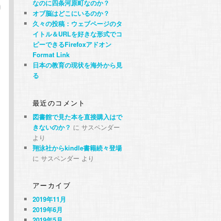
なのに四条河原町なのか？
オブ脳はどこにいるのか？
久々の投稿：ウェブページのタ
イトル＆URLを好きな形式でコ
ピーできるFirefoxアドオン
Format Link
日本の教育の現状を海外から見
る
最近のコメント
図書館で見た本を直接購入はで
きないのか？
に
サスペンダー
より
翔泳社からkindle書籍続々登場
に
サスペンダー
より
アーカイブ
2019年11月
2019年6月
2019年5月