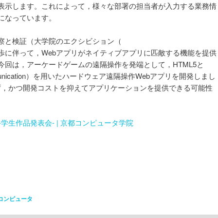
て表示します。これによって，様々な部署の担当者が入力する業務情
になっています。
察と検証（大学院のエクシビション（
歩に伴って，Webアプリがネイティブアプリに匹敵する機能を提供
今回は，アーケードゲームの遠隔操作を発端として，HTML5と
 Communication）を用いたハードウェア遠隔操作Webアプリを開発しまし
ず，かつ開発コストを抑えてアプリケーションを提供できる可能性
014 -学生作品発表会- | 京都コンピュータ学院
コンピュータ