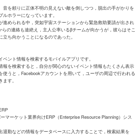
。音を頼りに正体不明の見えない敵を倒しつつ，脱出の手がかりを
ブルホラーになっています。
が進められる中，突如宇宙ステーションから緊急救助要請が出され
からの連絡も途絶え，主人公率いるβチームが向かうが，彼らはそ
に立ち向かうことになるのであった。
イベント情報を検索するモバイルアプリです。
情報を検索すると，自分が関心のないイベント情報もたくさん表示
使うと，Facebookアカウントを用いて，ユーザの周辺で行われ
きます。
RP
ット業界向けERP（Enterprise Resource Planning）シス
出退勤などの情報をデータベースに入力することで，検索結果を