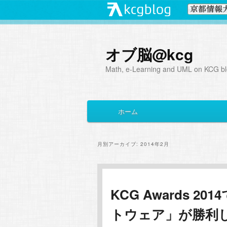
オブ脳@kcg
Math, e-Learning and UML on KCG blo
メ
ホーム
メ
サ
イ
ン
イ
ブ
メ
月別アーカイブ:
2014年2月
ニ
ン
コ
ュ
ー
コ
ン
KCG Awards 
トウェア」が勝利
ン
テ