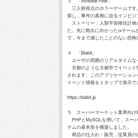
３ 「Invisible Fear」
三人称視点のホラーゲームです
探し，事件の真相に迫るインビジ
ストーリー：人類宇宙移住計画
た。先に救出に向かったαチーム
で，今まで感じたことのない恐怖
４ 「Blabit」
ユーザの周囲のリアルタイムな
京都のような大都市でイベント
されます。このアプリケーションを
イベント情報を１タップで表示で
https://blabit.jp
５ スーパーマーケット業界向けE
PHPとMySQLを用いて，スーパーマーケ
テムの基本形を構築しました。
商品の仕入れ・販売，従業員の