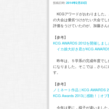
投稿日時:
2014年2月23日
テ
ン
KCGアワードがおわりました。
ン
ツ
の大会は優劣つけがたい大会でし
評価をうけていたのが、加藤さん
ツ
へ
【参考】
へ
移
KCG AWARDS 2012を開催しまし
イカ娘大好き君がKCG AWARDS 
移
動
昨年は、５学系の完成年度でし
動
になりました。そこでは，さらに
す。
【参考】
ノミネート作品 | KCG AWARDS 2
KCG Awards 2013に感動！ | オ
今年は更に，様子が違いました