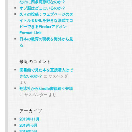
なのに四条河原町なのか？
オブ脳はどこにいるのか？
久々の投稿：ウェブページのタ
イトル＆URLを好きな形式でコ
ピーできるFirefoxアドオン
Format Link
日本の教育の現状を海外から見
る
最近のコメント
図書館で見た本を直接購入はで
きないのか？
に
サスペンダー
より
翔泳社からkindle書籍続々登場
に
サスペンダー
より
アーカイブ
2019年11月
2019年6月
2019年5月