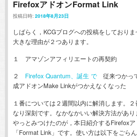
FirefoxアドオンFormat Link
テ
ン
投稿日時:
2018年8月23日
ン
ツ
しばらく，KCGブログへの投稿をしておりま
ツ
へ
大きな理由が２つあります。
へ
移
１ アマゾンアフィリエートの再契約
移
動
２
Firefox Quantum、誕生 で
従来つかって
動
成アドオンMake Linkがつかえなくなった
１番については２週間以内に解消します。２
なり深刻です。なかなかいい解決方法があり
やっとみつけたのが，本日紹介するFirefox
「Format Link」です。使い方は以下をご