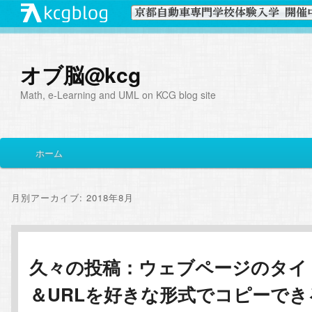
オブ脳@kcg
Math, e-Learning and UML on KCG blog site
メ
ホーム
メ
サ
イ
ン
イ
ブ
メ
月別アーカイブ:
2018年8月
ニ
ン
コ
ュ
ー
コ
ン
久々の投稿：ウェブページのタイ
＆URLを好きな形式でコピーでき
ン
テ