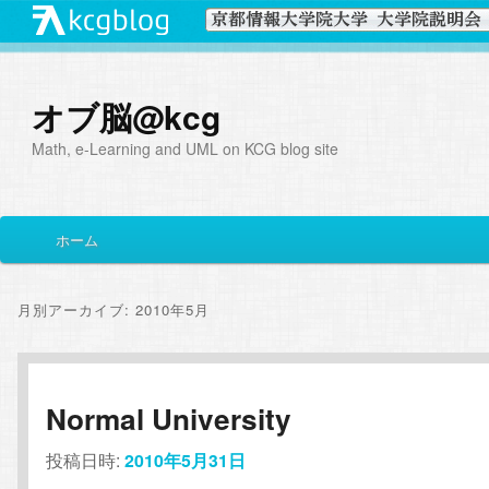
オブ脳@kcg
Math, e-Learning and UML on KCG blog site
メ
ホーム
メ
サ
イ
ン
イ
ブ
メ
月別アーカイブ:
2010年5月
ニ
ン
コ
ュ
ー
コ
ン
Normal University
ン
テ
投稿日時:
2010年5月31日