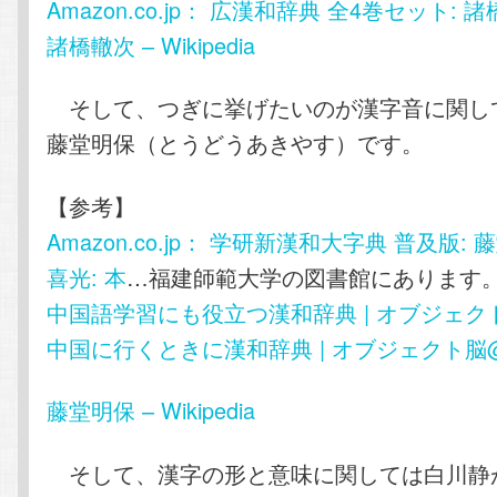
Amazon.co.jp： 広漢和辞典 全4巻セット: 諸
諸橋轍次 – Wikipedia
そして、つぎに挙げたいのが漢字音に関し
藤堂明保（とうどうあきやす）です。
【参考】
Amazon.co.jp： 学研新漢和大字典 普及版: 
喜光: 本
…福建師範大学の図書館にあります
中国語学習にも役立つ漢和辞典 | オブジェクト
中国に行くときに漢和辞典 | オブジェクト脳@
藤堂明保 – Wikipedia
そして、漢字の形と意味に関しては白川静