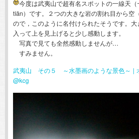
今度は武夷山で超有名スポットの一線天（一线天
tiān）です。２つの大きな岩の割れ目から空
ので，このように名付けられたそうです。大
入って上を見上げると少し感動します。
写真で見ても全然感動しませんが…
すみません。
武夷山 その５ ～水墨画のような景色～ |
@kcg