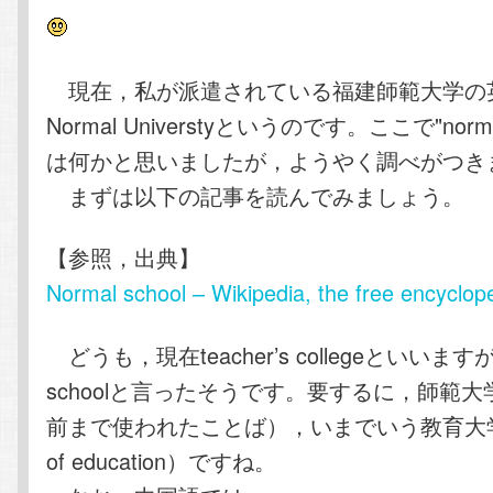
テ
ン
ン
ツ
現在，私が派遣されている福建師範大学の英語名
Normal Universtyというのです。ここで"normal 
ツ
へ
は何かと思いましたが，ようやく調べがつき
へ
移
まずは以下の記事を読んでみましょう。
移
動
【参照，出典】
Normal school – Wikipedia, the free encyclop
動
どうも，現在teacher’s collegeといいますが
schoolと言ったそうです。要するに，師範
前まで使われたことば），いまでいう教育大学（un
of education）ですね。