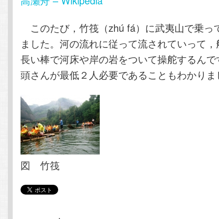
高瀬舟 – Wikipedia
このたび，竹筏（zhú fá）に武夷山で乗
ました。河の流れに従って流されていって，
長い棒で河床や岸の岩をついて操舵するんで
頭さんが最低２人必要であることもわかりま
図 竹筏