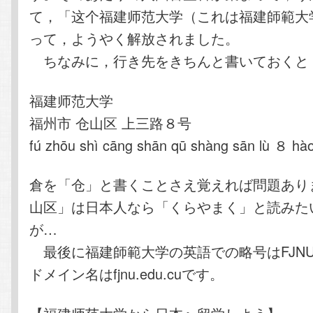
て，「这个福建师范大学（これは福建師範大
って，ようやく解放されました。
ちなみに，行き先をきちんと書いておくと
福建师范大学
福州市 仓山区 上三路８号
fú zhōu shì cāng shān qū shàng sān lù ８ hà
倉を「仓」と書くことさえ覚えれば問題あり
山区」は日本人なら「くらやまく」と読みた
が…
最後に福建師範大学の英語での略号はFJN
ドメイン名はfjnu.edu.cuです。