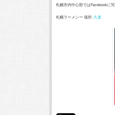
札幌市内中心部ではFaceboo
テ
ン
札幌ラーメン
ー 場所:
久楽
ン
ツ
ツ
へ
へ
移
移
動
動