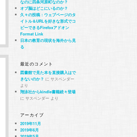
なのに四条河原町なのか？
オブ脳はどこにいるのか？
久々の投稿：ウェブページのタ
イトル＆URLを好きな形式でコ
ピーできるFirefoxアドオン
Format Link
日本の教育の現状を海外から見
る
最近のコメント
図書館で見た本を直接購入はで
きないのか？
に
サスペンダー
より
翔泳社からkindle書籍続々登場
に
サスペンダー
より
アーカイブ
2019年11月
2019年6月
2019年5月