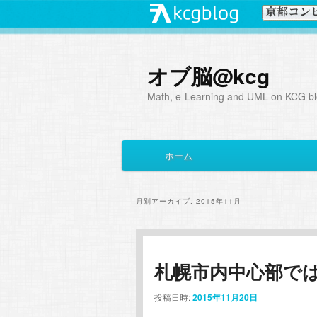
オブ脳@kcg
Math, e-Learning and UML on KCG blo
メ
ホーム
メ
サ
イ
ン
イ
ブ
メ
月別アーカイブ:
2015年11月
ニ
ン
コ
ュ
ー
コ
ン
札幌市内中心部ではF
ン
テ
投稿日時:
2015年11月20日