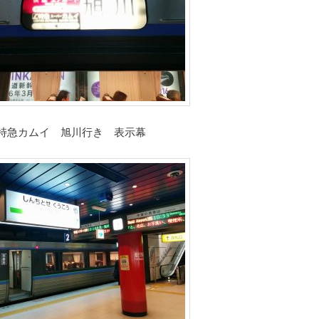
特急カムイ 旭川行き 表示幕