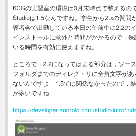
テ
ン
KCGの実習室の環境は3月末時点で整えるので，A
Studioは1.5なんですね。学生から2.xの質
ン
ツ
護者会で出勤している本日の午前中に2.2の
インストールに意外と時間がかかるので，保
ツ
へ
いる時間を有効に使えますね。
へ
移
ところで，2.2になってはまる部分は，ソー
移
動
フォルダまでのディレクトリに全角文字があ
動
ないんですよ。1.5では関係なかったので，
が多いですね。
https://developer.android.com/studio/intro/ind