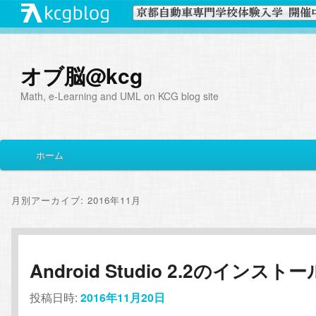
オブ脳@kcg
Math, e-Learning and UML on KCG blog site
メ
ホーム
メ
サ
イ
ン
イ
ブ
メ
月別アーカイブ:
2016年11月
ニ
ン
コ
ュ
ー
コ
ン
Android Studio 2.2のインストー
ン
テ
投稿日時:
2016年11月20日