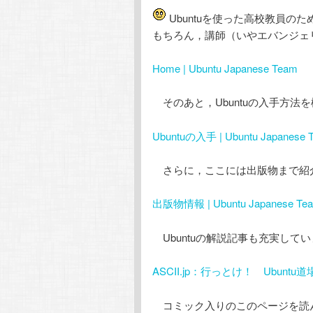
テ
ン
Ubuntuを使った高校教員
もちろん，講師（いやエバンジェ
ン
ツ
Home | Ubuntu Japanese Team
ツ
へ
そのあと，Ubuntuの入手方法
へ
移
Ubuntuの入手 | Ubuntu Japanese 
移
動
さらに，ここには出版物まで紹介さ
動
出版物情報 | Ubuntu Japanese Te
Ubuntuの解説記事も充実して
ASCII.jp：行っとけ！ Ubuntu
コミック入りのこのページを読