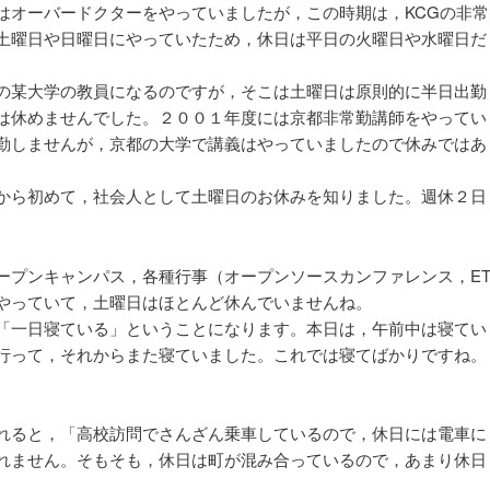
オーバードクターをやっていましたが，この時期は，KCGの非常
土曜日や日曜日にやっていたため，休日は平日の火曜日や水曜日だ
の某大学の教員になるのですが，そこは土曜日は原則的に半日出勤
は休めませんでした。２００１年度には京都非常勤講師をやってい
勤しませんが，京都の大学で講義はやっていましたので休みではあ
から初めて，社会人として土曜日のお休みを知りました。週休２日
プンキャンパス，各種行事（オープンソースカンファレンス，E
をやっていて，土曜日はほとんど休んでいませんね。
「一日寝ている」ということになります。本日は，午前中は寝てい
行って，それからまた寝ていました。これでは寝てばかりですね。
れると，「高校訪問でさんざん乗車しているので，休日には電車に
れません。そもそも，休日は町が混み合っているので，あまり休日
。