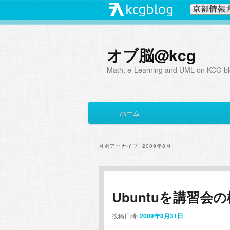
オブ脳@kcg
Math, e-Learning and UML on KCG blo
メ
ホーム
メ
サ
イ
ン
イ
ブ
メ
月別アーカイブ:
2009年8月
ニ
ン
コ
ュ
ー
コ
ン
Ubuntuを講習会
ン
テ
投稿日時:
2009年8月31日