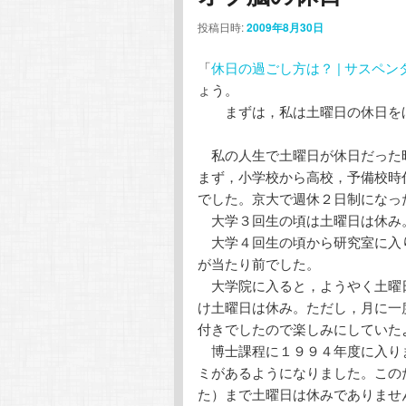
投稿日時:
2009年8月30日
「
休日の過ごし方は？ | サスペン
ょう。
まずは，私は土曜日の休日をほ
私の人生で土曜日が休日だった
まず，小学校から高校，予備校時
でした。京大で週休２日制になっ
大学３回生の頃は土曜日は休み
大学４回生の頃から研究室に入
が当たり前でした。
大学院に入ると，ようやく土曜
け土曜日は休み。ただし，月に一
付きでしたので楽しみにしていた
博士課程に１９９４年度に入り
ミがあるようになりました。この
た）まで土曜日は休みでありませ