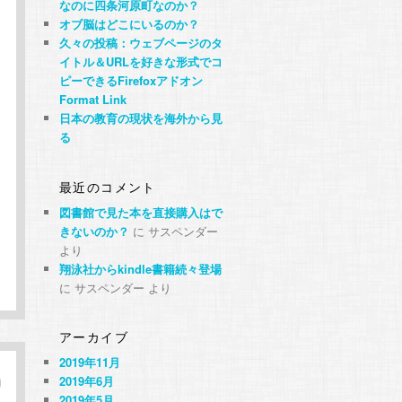
なのに四条河原町なのか？
オブ脳はどこにいるのか？
久々の投稿：ウェブページのタ
イトル＆URLを好きな形式でコ
ピーできるFirefoxアドオン
Format Link
日本の教育の現状を海外から見
る
最近のコメント
図書館で見た本を直接購入はで
きないのか？
に
サスペンダー
より
翔泳社からkindle書籍続々登場
に
サスペンダー
より
アーカイブ
2019年11月
2019年6月
2019年5月