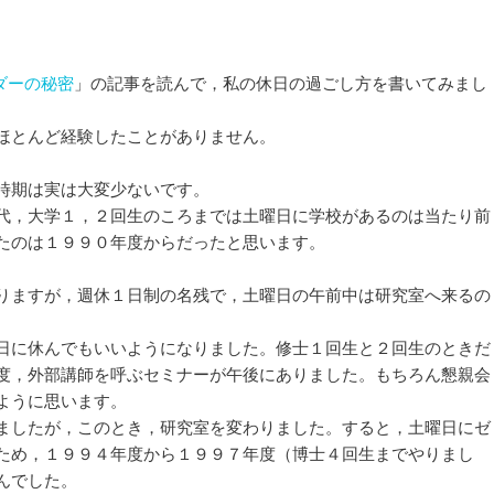
ダーの秘密
」の記事を読んで，私の休日の過ごし方を書いてみまし
とんど経験したことがありません。
時期は実は大変少ないです。
代，大学１，２回生のころまでは土曜日に学校があるのは当たり前
たのは１９９０年度からだったと思います。
。
りますが，週休１日制の名残で，土曜日の午前中は研究室へ来るの
日に休んでもいいようになりました。修士１回生と２回生のときだ
度，外部講師を呼ぶセミナーが午後にありました。もちろん懇親会
ように思います。
ましたが，このとき，研究室を変わりました。すると，土曜日にゼ
ため，１９９４年度から１９９７年度（博士４回生までやりまし
んでした。