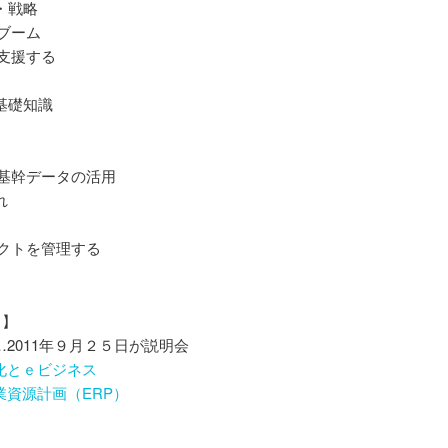
・戦略
ブーム
支援する
基礎知識
基幹データの活用
れ
クトを管理する
う】
…2011年９月２５日が説明会
合化とｅビジネス
業資源計画（ERP）