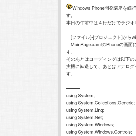
テ
ン
Windows Phone開発講
す。
ン
ツ
本日の午前中は４行だけでラジオ
ツ
へ
[ファイル]-[プロジェクト]からwi
MainPage.xamlのPhoneの画面
へ
移
す。
そのあとはコーディングは以下の
移
動
実機に転送して、あとはアナログ
す。
動
———
using System;
using System.Collections.Generic;
using System.Linq;
using System.Net;
using System.Windows;
using System.Windows.Controls;