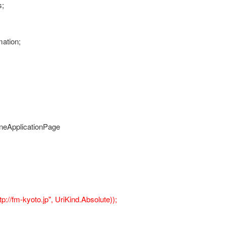
s;
ation;
oneApplicationPage
://fm-kyoto.jp", UriKind.Absolute));