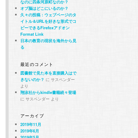
なのに四条河原町なのか？
オブ脳はどこにいるのか？
久々の投稿：ウェブページのタ
イトル＆URLを好きな形式でコ
ピーできるFirefoxアドオン
Format Link
日本の教育の現状を海外から見
る
最近のコメント
図書館で見た本を直接購入はで
きないのか？
に
サスペンダー
より
翔泳社からkindle書籍続々登場
に
サスペンダー
より
アーカイブ
2019年11月
2019年6月
2019年5月