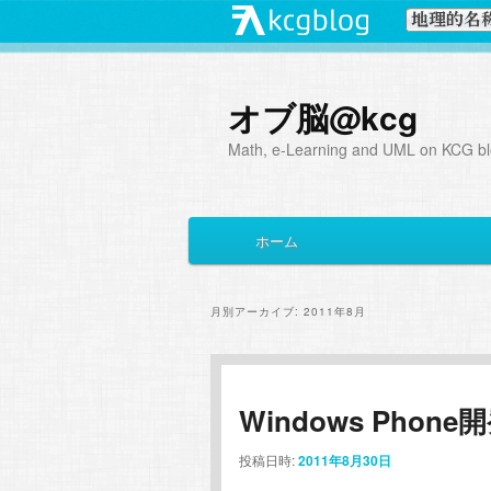
オブ脳@kcg
Math, e-Learning and UML on KCG blo
メ
ホーム
メ
サ
イ
ン
イ
ブ
メ
月別アーカイブ:
2011年8月
ニ
ン
コ
ュ
ー
コ
ン
Windows Pho
ン
テ
投稿日時:
2011年8月30日