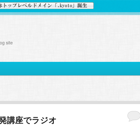
g site
ne開発講座でラジオ