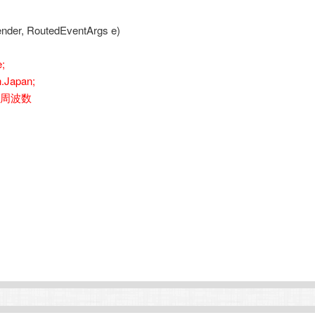
sender, RoutedEventArgs e)
;
n.Japan;
きたい周波数