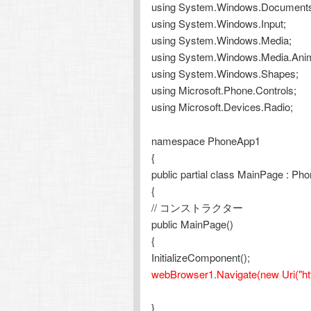
using System.Windows.Document
using System.Windows.Input;
using System.Windows.Media;
using System.Windows.Media.Anim
using System.Windows.Shapes;
using Microsoft.Phone.Controls;
using Microsoft.Devices.Radio;
namespace PhoneApp1
{
public partial class MainPage : Ph
{
// コンストラクター
public MainPage()
{
InitializeComponent();
webBrowser1.Navigate(new Uri("http
}