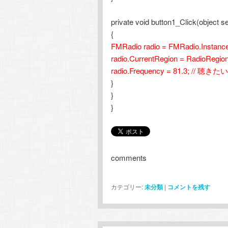
private void button1_Click(object 
{
FMRadio radio = FMRadio.Instance
radio.CurrentRegion = RadioRegio
radio.Frequency = 81.3; // 聴
}
}
}
comments
カテゴリー:
未分類
|
コメントを残す