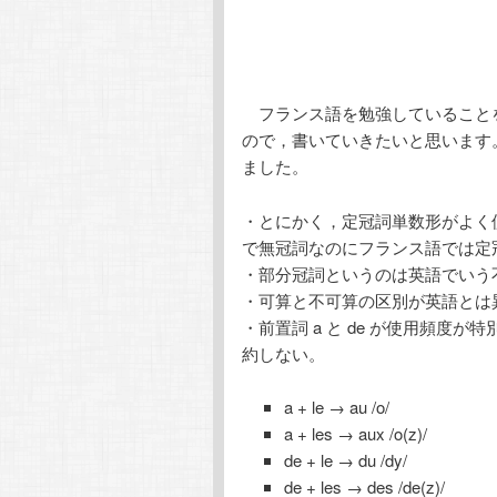
フランス語を勉強していること
ので，書いていきたいと思います
ました。
・とにかく，定冠詞単数形がよく
で無冠詞なのにフランス語では定
・部分冠詞というのは英語でいう
・可算と不可算の区別が英語とは
・前置詞 a と de が使用頻
約しない。
a + le → au /o/
a + les → aux /o(z)/
de + le → du /dy/
de + les → des /de(z)/