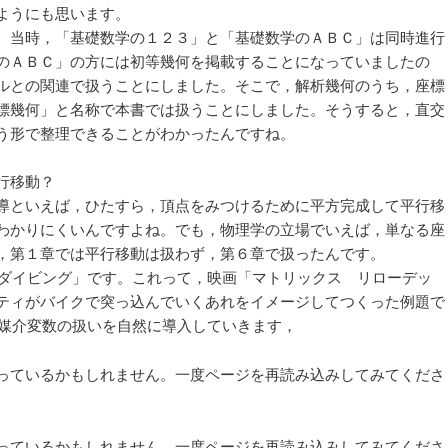
ようにも思います。
。当時，「基礎数学の１２３」と「基礎数学のＡＢＣ」は同時進行
のＡＢＣ」の方には初等幾何を掲載することになっていましたの
ルとの関連で扱うことにしました。そこで，解析幾何のうち，座標
標幾何」と名称で本書では扱うことにしました。そうすると，直交
う形で整理できることがわかったんですね。
行移動？
導といえば，ひたすら，頂点をみつけるために平方完成して平行移
わかりにくいんですよね。でも，物理学の立場でいえば，単なる座
，第１章では平行移動は扱わず，第６章で扱ったんです。
のダイビング」です。これって，映画「マトリックス リローデッ
ティがバイクで突っ込んでいくあれをイメージしてつくった例題で
で媒介変数の扱いを自然に導入していきます，
っているかもしれません。一度ページを再読み込みしてみてくださ
っているかもしれません。一度ページを再読み込みしてみてくださ