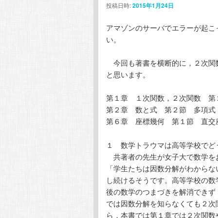
投稿日時:
2015年1月24日
テ
ン
アマゾンのサーバでエラーが起こ
ン
ツ
い。
ツ
へ
今回も著書を横断的に，２次関
と思います。
へ
移
第１章 １次関数，２次関数 
移
動
第２章 数と式 第２節 多項式
第６章 座標幾何 第１節 直交
動
１ 数学トラウマは高等学校でど
共著者の先生が女子大で数学を
「学生たちは因数分解がわからな
し続けるそうです。高等学校の数
後の数学のつまづきを解消できず
では因数分解を知らなくても２次
ら，本書では第１章では２次関数