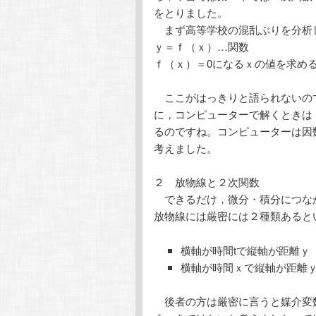
をとりました。
まず高等学校の混乱ぶりを分析
ｙ＝ｆ（ｘ）…関数
ｆ（ｘ）＝0になるｘの値を求め
ここがはっきりと語られないの
に，コンピューターで解くときは
るのですね。コンピューターは因
考えました。
２ 放物線と２次関数
できるだけ，微分・積分につな
放物線には厳密には２種類あると
横軸が時間tで縦軸が距離ｙ
横軸が時間ｘで縦軸が距離
後者の方は厳密に言うと媒介変数