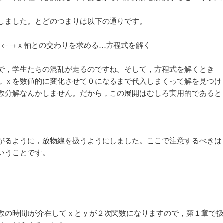
しました。とどのつまりは以下の通りです。
る←→ｘ軸との交わりを求める…方程式を解く
で，学生たちの混乱が走るのですね。そして，方程式を解くとき
，ｘを数値的に変化させて０になるまで代入しまくって解を見つけ
数分解なんかしません。だから，この展開はむしろ実用的であると
がるように，放物線を扱うようにしました。ここで注意するべきは
いうことです。
ｙ
の時間tが介在してｘとｙが２次関数になりますので，第１章で