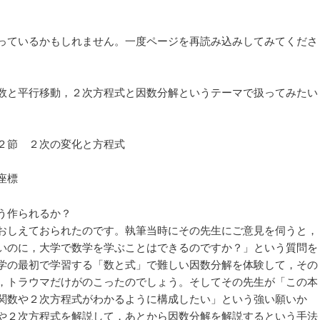
っているかもしれません。一度ページを再読み込みしてみてくださ
数と平行移動，２次方程式と因数分解というテーマで扱ってみたい
第２節 ２次の変化と方程式
座標
う作られるか？
おしえておられたのです。執筆当時にその先生にご意見を伺うと，
いのに，大学で数学を学ぶことはできるのですか？」という質問を
学の最初で学習する「数と式」で難しい因数分解を体験して，その
，トラウマだけがのこったのでしょう。そしてその先生が「この本
関数や２次方程式がわかるように構成したい」という強い願いか
や２次方程式を解説して，あとから因数分解を解説するという手法