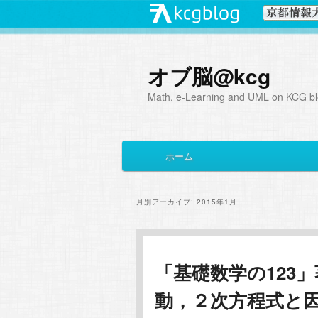
オブ脳@kcg
Math, e-Learning and UML on KCG blo
メ
ホーム
メ
サ
イ
ン
イ
ブ
メ
月別アーカイブ:
2015年1月
ニ
ン
コ
ュ
ー
コ
ン
「基礎数学の123
動，２次方程式と
ン
テ