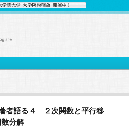
g site
」著者語る４ ２次関数と平行移
因数分解