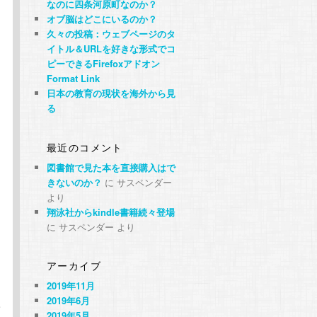
なのに四条河原町なのか？
オブ脳はどこにいるのか？
久々の投稿：ウェブページのタ
イトル＆URLを好きな形式でコ
ピーできるFirefoxアドオン
Format Link
日本の教育の現状を海外から見
る
最近のコメント
図書館で見た本を直接購入はで
きないのか？
に
サスペンダー
より
翔泳社からkindle書籍続々登場
に
サスペンダー
より
アーカイブ
2019年11月
2019年6月
扱
2019年5月