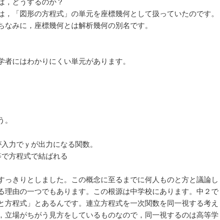
は，どうするのか？
は，「図形の方程式」の単元を座標幾何として扱っていたのです。
ちなみに，座標幾何とは解析幾何の別名です。
学者にはわかりにくい単元があります。
う。
が入力でｙが出力になる関数。
等で方程式で結ばれる
すっきりとしました。この概念に至るまでに何人ものと方と議論し
る理由の一つでもあります。この根源は中学校にあります。中２で
と方程式」とあるんです。連立方程式を一次関数を同一視する考え
，立場がちがう見方をしているものなので，同一視するのは高等学