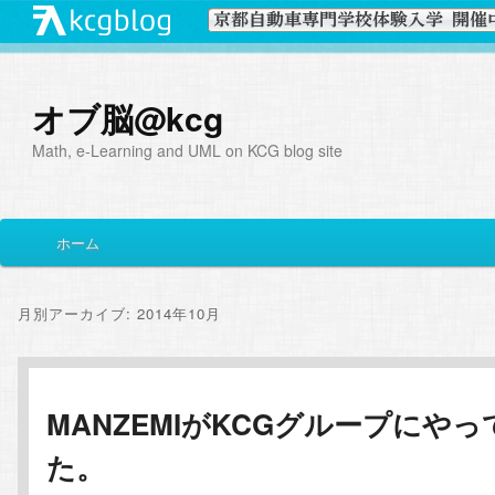
オブ脳@kcg
Math, e-Learning and UML on KCG blog site
メ
ホーム
メ
サ
イ
ン
イ
ブ
メ
月別アーカイブ:
2014年10月
ニ
ン
コ
ュ
ー
コ
ン
MANZEMIがKCGグループにやっ
た。
ン
テ