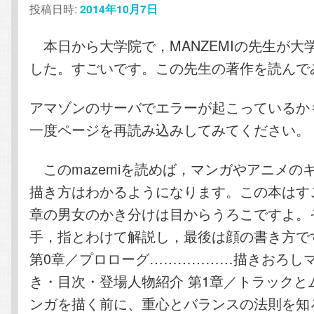
投稿日時:
2014年10月7日
テ
ン
本日から大学院で，MANZEMIの先生が大
ン
ツ
した。すごいです。この先生の著作を読んで
ツ
へ
アマゾンのサーバでエラーが起こっているか
へ
移
一度ページを再読み込みしてみてください。
移
動
このmazemiを読めば，マンガやアニメの
動
描き方はわかるようになります。この本はすご
章の男女のかき分けは目からうろこですよ。
手，指とわけて解説し，最後は顔の書き方で
第0章／プロローグ………………描きおろし
き・目次・登場人物紹介 第1章／トラックと
ンガを描く前に、重心とバランスの法則を知ろ