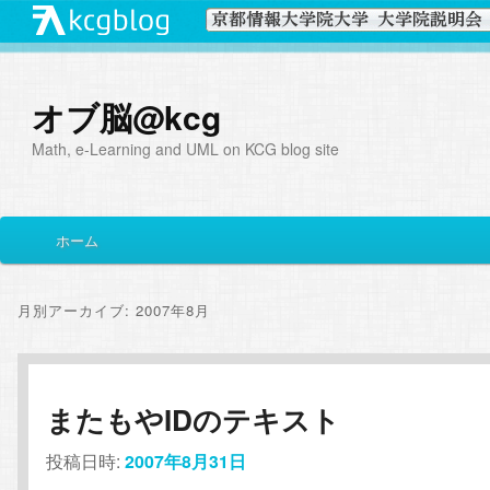
オブ脳@kcg
Math, e-Learning and UML on KCG blog site
メ
ホーム
メ
サ
イ
ン
イ
ブ
メ
月別アーカイブ:
2007年8月
ニ
ン
コ
ュ
ー
コ
ン
またもやIDのテキスト
ン
テ
投稿日時:
2007年8月31日