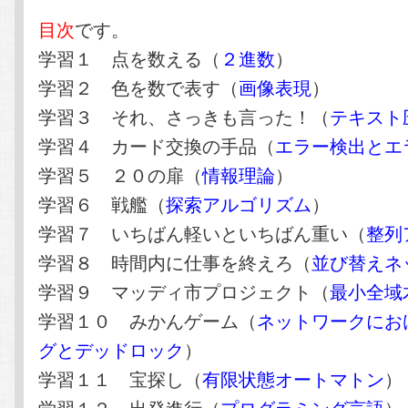
目次
です。
学習１ 点を数える（
２進数
）
学習２ 色を数で表す（
画像表現
）
学習３ それ、さっきも言った！（
テキスト
学習４ カード交換の手品（
エラー検出とエ
学習５ ２０の扉（
情報理論
）
学習６ 戦艦（
探索アルゴリズム
）
学習７ いちばん軽いといちばん重い（
整列
学習８ 時間内に仕事を終えろ（
並び替えネ
学習９ マッディ市プロジェクト（
最小全域
学習１０ みかんゲーム（
ネットワークにお
グとデッドロック
）
学習１１ 宝探し（
有限状態オートマトン
）
学習１２ 出発進行（
プログラミング言語
）