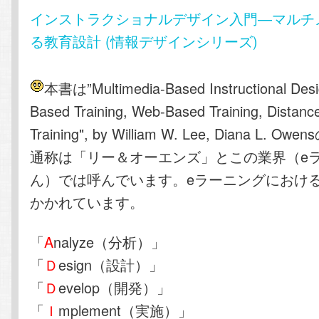
テ
ン
インストラクショナルデザイン入門―マルチ
る教育設計 (情報デザインシリーズ)
ン
ツ
ツ
へ
本書は”Multimedia-Based Instructional Desi
Based Training, Web-Based Training, Distanc
へ
移
Training", by William W. Lee, Diana L.
通称は「リー＆オーエンズ」とこの業界（e
移
動
ん）では呼んでいます。eラーニングにおけ
動
かかれています。
「
A
nalyze（分析）」
「
Ｄ
esign（設計）」
「
Ｄ
evelop（開発）」
「
Ｉ
mplement（実施）」