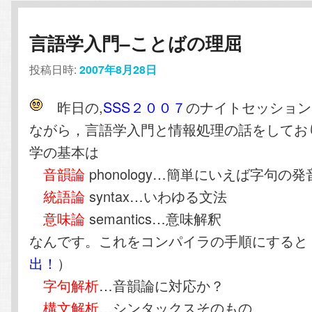
言語学入門–ことばの理屈
投稿日時:
2007年8月28日
昨日の,
SSS２００７
のナイトセッション
ながら，言語学入門と情報処理の話をしてお
学の基本は
音韻論
phonology…簡単にいえば字句の
統語論
syntax…いわゆる文法
意味論
semantics…意味解釈
なんです。これをコンパイラの手順にすると
出！
）
字句解析
…音韻論に対応か？
構文解析
…シンタックスそのもの