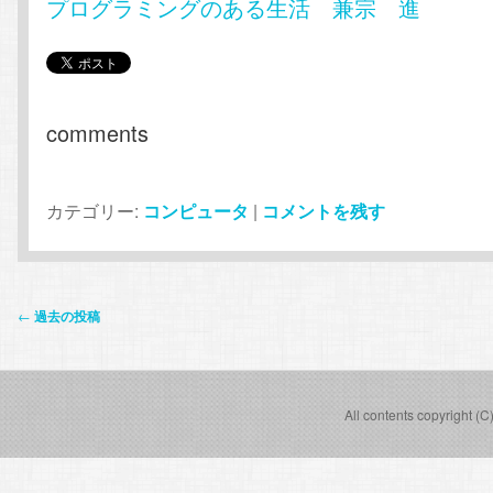
プログラミングのある生活 兼宗 進
comments
カテゴリー:
コンピュータ
|
コメントを残す
投
←
過去の投稿
稿
ナ
ビ
All contents copyright (C
ゲ
ー
シ