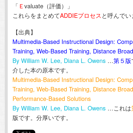
「
Ｅ
valuate（評価）」
これらをまとめて
ADDIEプロセス
と呼んでい
【出典】
Multimedia-Based Instructional Design: Com
Training, Web-Based Training, Distance Broad
By William W. Lee, Diana L. Owens
…
第５版
介した本の原本です。
Multimedia-Based Instructional Design: Com
Training, Web-Based Training, Distance Broad
Performance-Based Solutions
By William W. Lee, Diana L. Owens
…これは
版です。分厚いです。