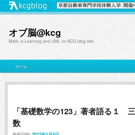
オブ脳@kcg
Math, e-Learning and UML on KCG blog site
メ
ホーム
メ
サ
イ
ン
イ
ブ
メ
ニ
ン
コ
ュ
ー
「基礎数学の123」著者語る１ 
コ
ン
数
ン
テ
投稿日時:
2015年1月4日