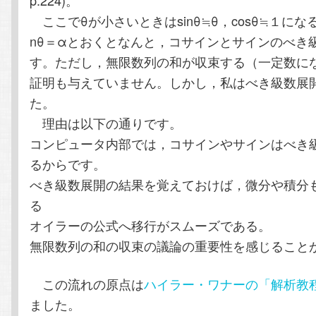
p.224)。
ここでθが小さいときはsinθ≒θ，cosθ≒１に
nθ＝αとおくとなんと，コサインとサインのべき
す。ただし，無限数列の和が収束する（一定数に
証明も与えていません。しかし，私はべき級数展
た。
理由は以下の通りです。
コンピュータ内部では，コサインやサインはべき
るからです。
べき級数展開の結果を覚えておけば，微分や積分
る
オイラーの公式へ移行がスムーズである。
無限数列の和の収束の議論の重要性を感じること
この流れの原点は
ハイラー・ワナーの「解析教
ました。