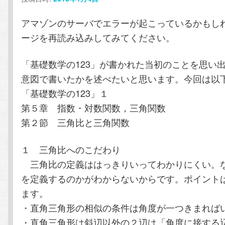
テ
ン
アマゾンのサーバでエラーが起こっているかもし
ン
ツ
ージを再読み込みしてみてください。
ツ
へ
「基礎数学の123」が書かれた当初のことを思い
意図で書いたかを述べたいと思います。今回は以
へ
移
「基礎数学の123」１
第５章 指数・対数関数，三角関数
移
動
第２節 三角比と三角関数
動
１ 三角比へのこだわり
三角比の定義ははっきりいってわかりにくい。
を定義するのかがわからないからです。ポイント
ます。
・直角三角形の相似の条件は角度が一つきまれば
・直角三角形は斜辺以外の２辺は「角度に接する