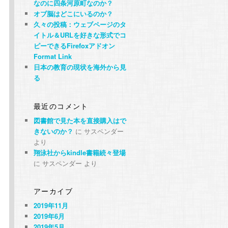
なのに四条河原町なのか？
オブ脳はどこにいるのか？
久々の投稿：ウェブページのタ
イトル＆URLを好きな形式でコ
ピーできるFirefoxアドオン
Format Link
日本の教育の現状を海外から見
る
最近のコメント
図書館で見た本を直接購入はで
きないのか？
に
サスペンダー
より
翔泳社からkindle書籍続々登場
に
サスペンダー
より
アーカイブ
2019年11月
2019年6月
2019年5月