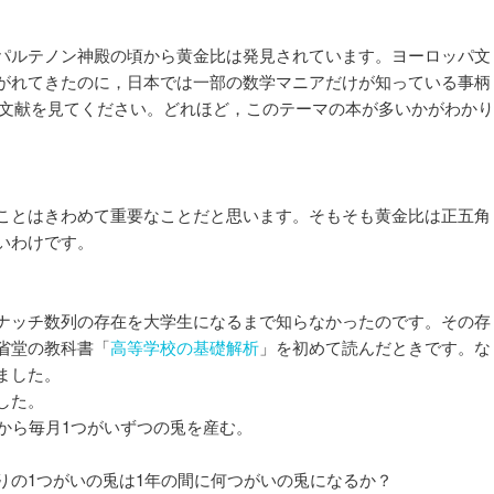
パルテノン神殿の頃から黄金比は発見されています。ヨーロッパ文
がれてきたのに，日本では一部の数学マニアだけが知っている事柄
目の参考文献を見てください。どれほど，このテーマの本が多いかがわかり
ことはきわめて重要なことだと思います。そもそも黄金比は正五角
いわけです。
ナッチ数列の存在を大学生になるまで知らなかったのです。その存
省堂の教科書「
高等学校の基礎解析
」を初めて読んだときです。な
ました。
した。
から毎月1つがいずつの兎を産む。
りの1つがいの兎は1年の間に何つがいの兎になるか？