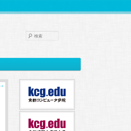
検
索
→