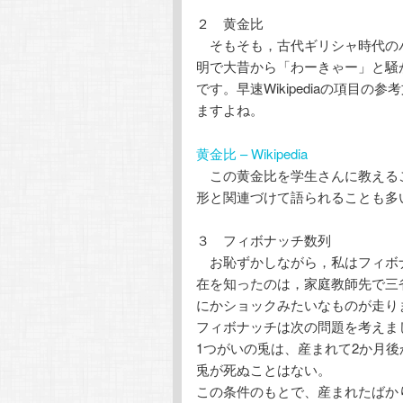
２ 黄金比
そもそも，古代ギリシャ時代の
明で大昔から「わーきゃー」と騒
です。早速Wikipediaの項
ますよね。
黄金比 – Wikipedia
この黄金比を学生さんに教える
形と関連づけて語られることも多
３ フィボナッチ数列
お恥ずかしながら，私はフィボ
在を知ったのは，家庭教師先で三
にかショックみたいなものが走り
フィボナッチは次の問題を考えま
1つがいの兎は、産まれて2か月後
兎が死ぬことはない。
この条件のもとで、産まれたばか