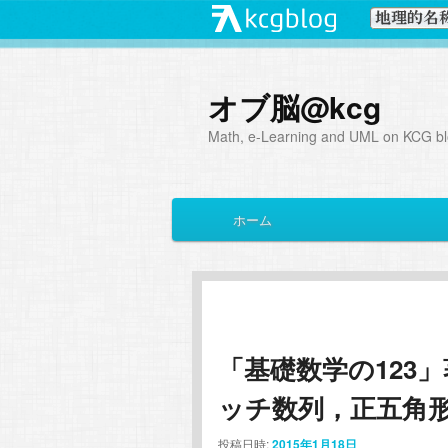
オブ脳@kcg
Math, e-Learning and UML on KCG blo
メ
ホーム
メ
サ
イ
ン
イ
ブ
メ
ニ
ン
コ
ュ
ー
「基礎数学の123
コ
ン
ッチ数列，正五角
ン
テ
投稿日時:
2015年1月18日