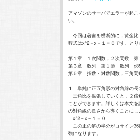
テ
ン
アマゾンのサーバでエラーが起こ
い。
ン
ツ
今回は著書を横断的に，黄金比
ツ
へ
程式はx^2－x－１＝０です。と
へ
移
第１章 １次関数，２次関数 第２
第３章 数列 第１節 数列 p88, 
移
動
第５章 指数・対数関数，三角関数
動
１ 単純に正五角形の対角線の長
三角比を拡張していくと，２倍
ことができます。詳しくは本文を読
の対角線の長さから導くことにし
x^2－x－１＝０
この正の解の半分がコサイン36
強になります。