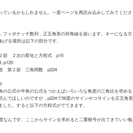
ョ
ン
っているかもしれません。一度ページを再読み込みしてみてくださ
，フィボナッチ数列，正五角形の対角線を扱います。キーになる方
りあげる場所は以下の部分です。
節 ２次の変化と方程式 p15
p120
 第２節 三角関数 p224
さ
角の公式や半角の公式をつかえばいろいろな角度の三角比を求める
んでほしいのですが，p224で36度のサインやコサインを正五角形
ました。すると以下の方程式がでてきます。
度なんです。ここからサインを求めると二重根号が出てきていい勉