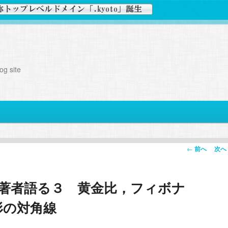
g site
投
←
前へ
次へ
稿
ナ
」著者語る３ 黄金比，フィボナ
ビ
ゲ
形の対角線
ー
シ