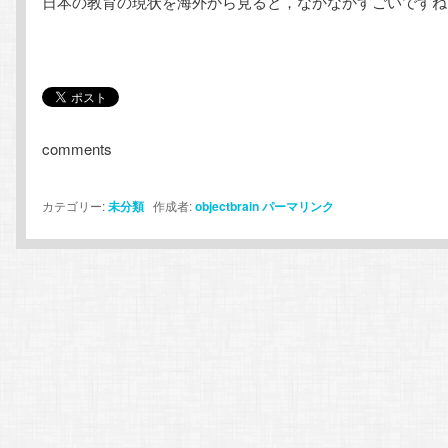
日本の教育の現状を海外から見ると，なかなかすごいですね
テ
ン
ン
ツ
ツ
へ
comments
へ
移
カテゴリー:
未分類
作成者:
objectbrain
パーマリンク
移
動
動