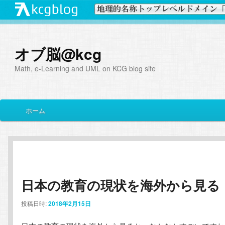
オブ脳@kcg
Math, e-Learning and UML on KCG blog site
メ
ホーム
メ
サ
イ
ン
イ
ブ
メ
ニ
ン
コ
ュ
ー
日本の教育の現状を海外から見る
コ
ン
投稿日時:
2018年2月15日
ン
テ