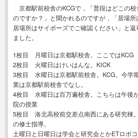
テ
ン
京都駅前校舎のKCGで，「普段はどこの校
のですか？」と聞かれるのですが，「居場所
ン
ツ
居場所はサイボーズでご確認ください」と返
ました。
ツ
へ
へ
移
1枚目 月曜日は京都駅校舎。ここではKCG
2枚目 火曜日はけいはんな。KICK
移
動
3枚目 水曜日は京都駅前校舎。KCG。今学
動
業は京都駅前校舎でなし。
4枚目 水曜日は百万遍校舎。こちらは午後
院の授業
5枚目 洛北高校前交差点南西にある研究棟
の修士指導。
土曜日と日曜日は学会と研究会とかETロボ