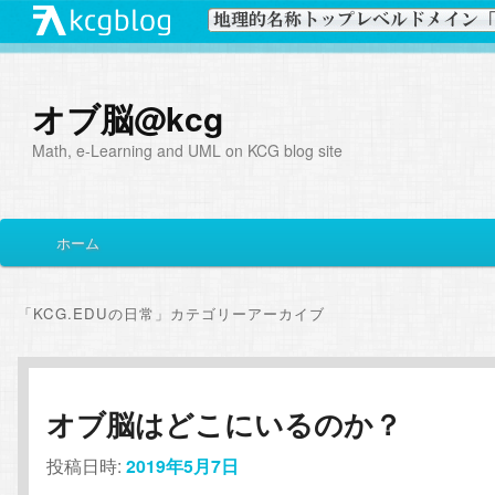
オブ脳@kcg
Math, e-Learning and UML on KCG blog site
メ
ホーム
メ
サ
イ
ン
イ
ブ
メ
「
KCG.EDUの日常
」カテゴリーアーカイブ
ニ
ン
コ
ュ
ー
コ
ン
オブ脳はどこにいるのか？
ン
テ
投稿日時:
2019年5月7日