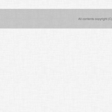
稿
ナ
ビ
All contents copyright (C
ゲ
ー
シ
ョ
ン