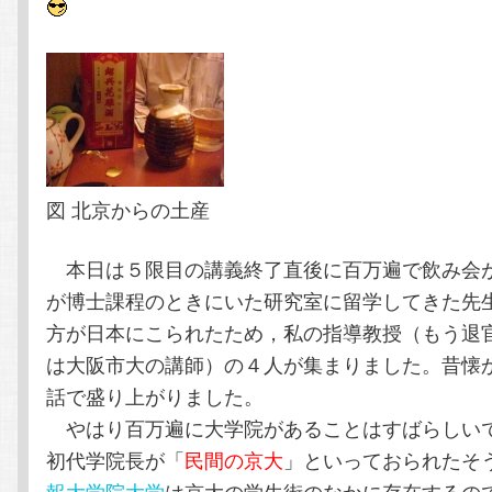
テ
ン
ン
ツ
ツ
へ
へ
移
図 北京からの土産
移
動
本日は５限目の講義終了直後に百万遍で飲み会
動
が博士課程のときにいた研究室に留学してきた先
方が日本にこられたため，私の指導教授（もう退
は大阪市大の講師）の４人が集まりました。昔懐
話で盛り上がりました。
やはり百万遍に大学院があることはすばらしいで
初代学院長が「
民間の京大
」といっておられたそ
報大学院大学
は京大の学生街のなかに存在するの