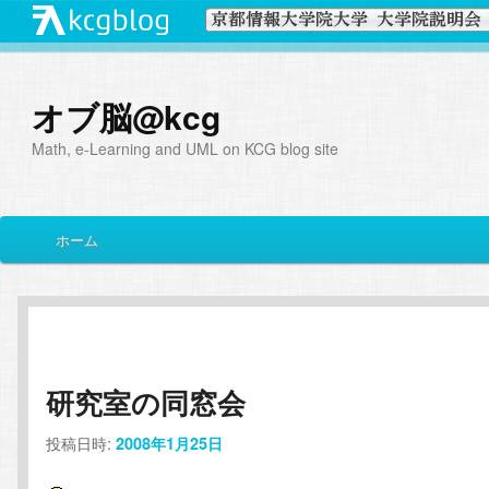
オブ脳@kcg
Math, e-Learning and UML on KCG blog site
メ
ホーム
メ
サ
イ
ン
イ
ブ
メ
ニ
ン
コ
ュ
ー
研究室の同窓会
コ
ン
投稿日時:
2008年1月25日
ン
テ