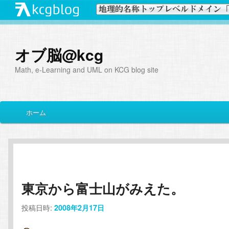
オブ脳@kcg
Math, e-Learning and UML on KCG blog site
メ
ホーム
メ
サ
イ
ン
イ
ブ
メ
ニ
ン
コ
ュ
ー
東京から富士山がみえた。
コ
ン
投稿日時:
2008年2月17日
ン
テ