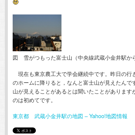
テ
ン
ン
ツ
ツ
へ
へ
移
図 雪がつもった富士山（中央線武蔵小金井駅か
移
動
現在も東京農工大で学会継続中です。昨日の行
動
のホームに降りると，なんと富士山が見えたんで
山が見えることがあるとは聞いたことがあります
のは初めてです。
東京都 武蔵小金井駅の地図 – Yahoo!地図情報