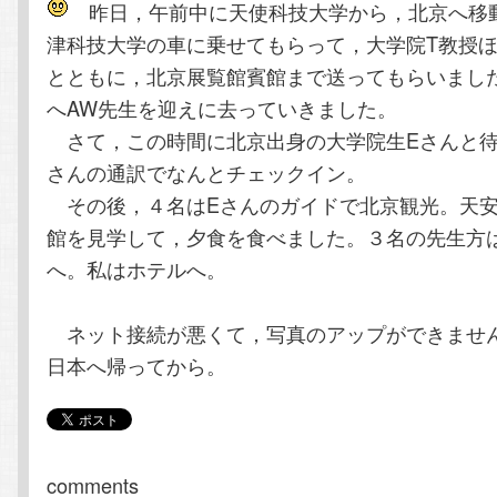
昨日，午前中に天使科技大学から，北京へ移
テ
ン
津科技大学の車に乗せてもらって，大学院T教授
とともに，北京展覧館賓館まで送ってもらいまし
ン
ツ
へAW先生を迎えに去っていきました。
ツ
へ
さて，この時間に北京出身の大学院生Eさんと待
さんの通訳でなんとチェックイン。
へ
移
その後，４名はEさんのガイドで北京観光。天安
館を見学して，夕食を食べました。３名の先生方
移
動
へ。私はホテルへ。
動
ネット接続が悪くて，写真のアップができませ
日本へ帰ってから。
comments