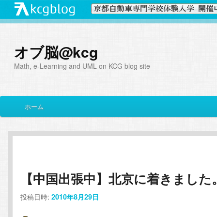
オブ脳@kcg
Math, e-Learning and UML on KCG blog site
メ
ホーム
メ
サ
イ
ン
イ
ブ
メ
ニ
ン
コ
ュ
ー
【中国出張中】北京に着きました
コ
ン
投稿日時:
2010年8月29日
ン
テ