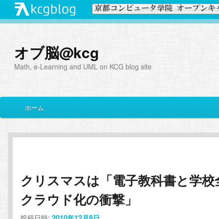
オブ脳@kcg
Math, e-Learning and UML on KCG blog site
メ
ホーム
メ
サ
イ
ン
イ
ブ
メ
ニ
ン
コ
ュ
ー
クリスマスは「電子教科書と学校
コ
ン
クラウド化の衝撃」
ン
テ
投稿日時:
2010年12月8日