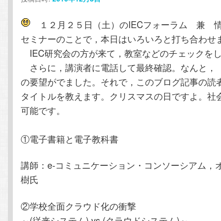
テ
ン
１２月２５日（土）のIECフォーラム 兼 
ン
ツ
セミナーのことで，本日はいろいろと打ち合わせ
IEC研究会の方が来て，教室などのチェックを
ツ
へ
さらに，講演者に電話して最終確認。なんと，
の要望がでました。それで，このブログ記事の読
へ
移
タイトルを教えます。クリスマスの日ですよ。社
移
動
可能です。
動
①電子書籍と電子教科書
講師：e-コミュニケーション・コンソーシアム，
樹氏
②学校全面クラウド化の衝撃
～(従来システム).vs.(クラウドシステム)～