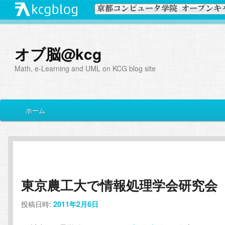
オブ脳@kcg
Math, e-Learning and UML on KCG blog site
メ
ホーム
メ
サ
イ
ン
イ
ブ
メ
ニ
ン
コ
ュ
ー
東京農工大で情報処理学会研究会
コ
ン
投稿日時:
2011年2月6日
ン
テ