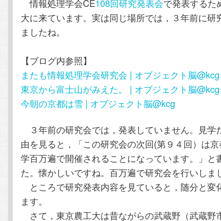
情報処理学会CE
108回研究発表会
で発表するた
テ
ン
大に来ています。実は同じ場所では，３年前に研
ましたね。
ン
ツ
ツ
へ
【ブログ内参照】
またも情報処理学会研究会 | オブジェクト脳@kcg
へ
移
東京から富士山がみえた。 | オブジェクト脳@kcg
今朝の京都は雪 | オブジェクト脳@kcg
移
動
３年前の研究会では，発表していません。見学
動
由を見ると，「この研究会の次回(第９４回）は京
学百万遍で開催されることになっています。」と
た。懐かしいですね。百万遍で研究会を行いしま
ところで研究発表内容を見ていると，随分と変
ます。
さて，東京農工大は昔ながらの武蔵野（武蔵野