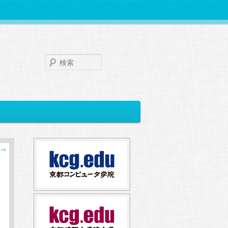
検
索
→