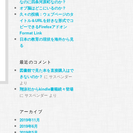
なのに四条河原町なのか？
オブ脳はどこにいるのか？
久々の投稿：ウェブページのタ
イトル＆URLを好きな形式でコ
ピーできるFirefoxアドオン
Format Link
日本の教育の現状を海外から見
る
最近のコメント
図書館で見た本を直接購入はで
きないのか？
に
サスペンダー
より
翔泳社からkindle書籍続々登場
に
サスペンダー
より
アーカイブ
2019年11月
2019年6月
2019年5月