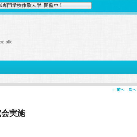
g site
投
←
前へ
次へ
稿
ナ
究会実施
ビ
ゲ
ー
シ