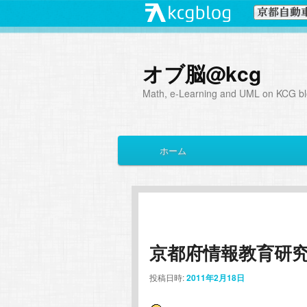
オブ脳@kcg
Math, e-Learning and UML on KCG blo
メ
ホーム
メ
サ
イ
ン
イ
ブ
メ
ニ
ン
コ
ュ
ー
京都府情報教育研
コ
ン
投稿日時:
2011年2月18日
ン
テ