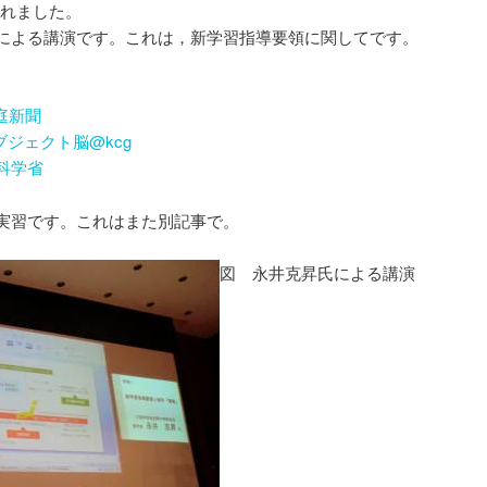
れました。
ョ
による講演です。これは，新学習指導要領に関してです。
ン
庭新聞
ブジェクト脳@kcg
科学省
実習です。これはまた別記事で。
図 永井克昇氏による講演