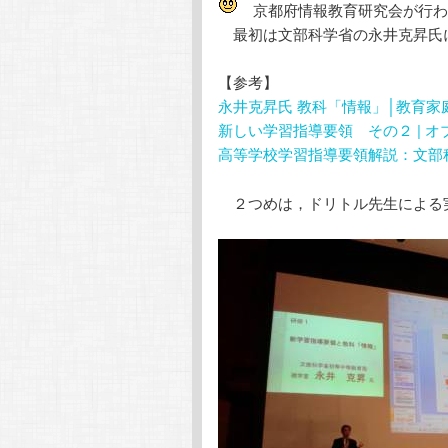
京都府情報教育研究会が行わ
テ
ン
最初は文部科学省の永井克昇氏
ン
ツ
【参考】
永井克昇氏 教科「情報」│教育家
ツ
へ
新しい学習指導要領 その２ | オ
高等学校学習指導要領解説：文部
へ
移
２つめは，ドリトル先生による
移
動
動