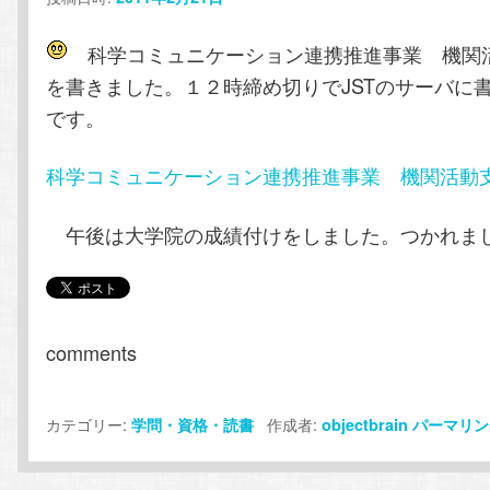
テ
ン
科学コミュニケーション連携推進事業 機関
ン
ツ
を書きました。１２時締め切りでJSTのサーバに
です。
ツ
へ
科学コミュニケーション連携推進事業 機関活動
へ
移
午後は大学院の成績付けをしました。つかれま
移
動
動
comments
カテゴリー:
作成者:
学問・資格・読書
objectbrain
パーマリン