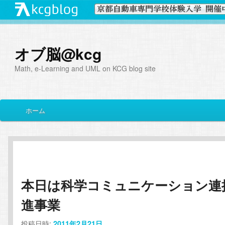
オブ脳@kcg
Math, e-Learning and UML on KCG blog site
メ
ホーム
メ
サ
イ
ン
イ
ブ
メ
ニ
ン
コ
ュ
ー
本日は科学コミュニケーション連
コ
ン
進事業
ン
テ
投稿日時:
2011年2月21日