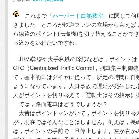
テ
ン
これまで「
ハーバード白熱教室
」に関して何
ン
ツ
きました。ところが鉄道ファンの立場から言えば
ら線路のポイント(転轍機)を切り替えることがで
ツ
へ
っ込みをいれたいですね。
へ
移
JRの幹線や大手私鉄の幹線などは，ポイントは
移
動
CTC（Centralized Traffic Control，列車集
て，基本的にはダイヤに従って，所定の時間に自
動
ようになっています。人身事故で遅延が発生した場
人がポイントを切り替えて，運転士はその指示に
では，路面電車はどうでしょうか？
大昔はポイントマンがいて，ポイントを切り替
が，現在ではそんなことはしません。例えば，長
は，ポイントの手前で一旦停止します。左か右か