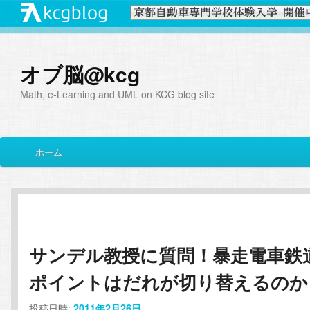
オブ脳@kcg
Math, e-Learning and UML on KCG blog site
メ
ホーム
メ
サ
イ
ン
イ
ブ
メ
ニ
ン
コ
ュ
ー
サンデル教授に質問！暴走電車鉄
コ
ン
ポイントはだれが切り替えるのか
ン
テ
投稿日時:
2011年2月26日