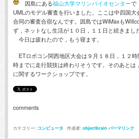
因島にある
福山大学マリンバイオセンター
で
テ
ン
UMLのモデル審査を行いました。ここは中四国大
合同の審査合宿なんです。因島ではWiMaxもWill
ン
ツ
ず，ネットなし生活が１０日，１１日と続きまし
ツ
へ
今日は疲れたので，もう寝ます。
へ
移
ETロボコン関西地区大会は９月１８日，１２時
時までに走行競技は終わりそうです。そのあとは，
移
動
に関するワークショップです。
動
comments
カテゴリー:
作成者:
コンピュータ
objectbrain
パーマリンク