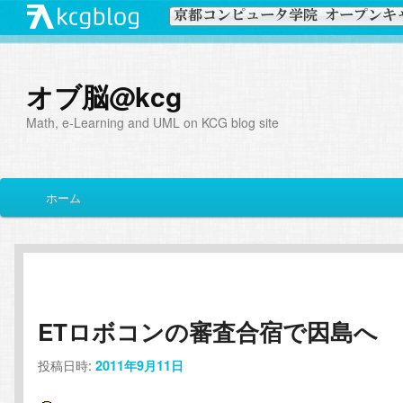
オブ脳@kcg
Math, e-Learning and UML on KCG blog site
メ
ホーム
メ
サ
イ
ン
イ
ブ
メ
ニ
ン
コ
ュ
ー
ETロボコンの審査合宿で因島へ
コ
ン
投稿日時:
2011年9月11日
ン
テ