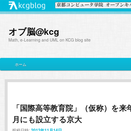
オブ脳@kcg
Math, e-Learning and UML on KCG blog site
メ
ホーム
メ
サ
イ
ン
イ
ブ
メ
ニ
ン
コ
ュ
ー
「国際高等教育院」（仮称）を来
コ
ン
月にも設立する京大
ン
テ
投稿日時:
2012年11月14日