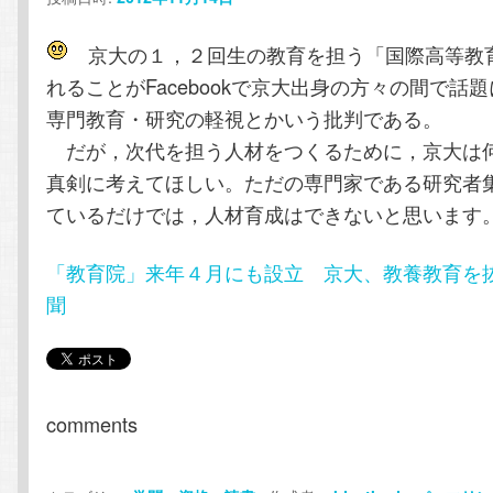
テ
ン
京大の１，２回生の教育を担う「国際高等教
ン
ツ
れることがFacebookで京大出身の方々の間で話
専門教育・研究の軽視とかいう批判である。
ツ
へ
だが，次代を担う人材をつくるために，京大は
真剣に考えてほしい。ただの専門家である研究者
へ
移
ているだけでは，人材育成はできないと思います
移
動
「教育院」来年４月にも設立 京大、教養教育を抜本
動
聞
comments