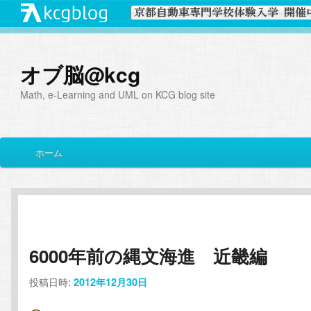
オブ脳@kcg
Math, e-Learning and UML on KCG blog site
メ
ホーム
メ
サ
イ
ン
イ
ブ
メ
ニ
ン
コ
ュ
ー
6000年前の縄文海進 近畿編
コ
ン
投稿日時:
2012年12月30日
ン
テ