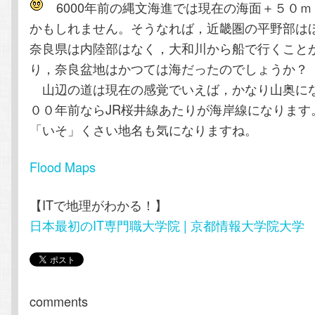
6000年前の縄文海進では現在の海面＋５０ｍ
テ
ン
かもしれません。そうなれば，近畿圏の平野部は
奈良県は内陸部はなく，大和川から船で行くこと
ン
ツ
り，奈良盆地はかつては海だったのでしょうか？
ツ
へ
山辺の道は現在の感覚でいえば，かなり山奥に
００年前ならJR桜井線あたりが海岸線になります
へ
移
「いそ」くさい地名も気になりますね。
移
動
Flood Maps
動
【ITで地理がわかる！】
日本最初のIT専門職大学院 | 京都情報大学院大学
comments