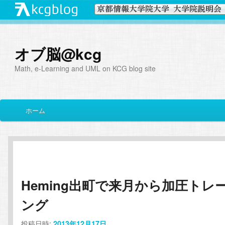
オブ脳@kcg
Math, e-Learning and UML on KCG blog site
メ
ホーム
メ
サ
イ
ン
イ
ブ
メ
ニ
ン
コ
ュ
ー
Heming出町で来月から加圧トレ
コ
ン
ング
ン
テ
投稿日時:
2013年12月17日