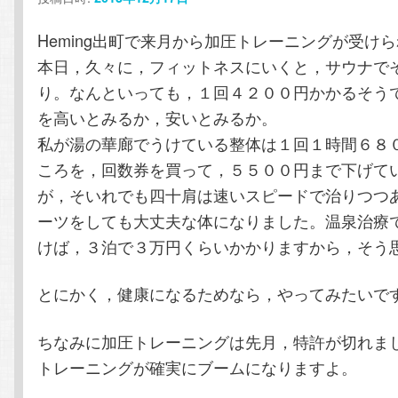
テ
ン
Heming出町で来月から加圧トレーニングが受け
ン
ツ
本日，久々に，フィットネスにいくと，サウナで
り。なんといっても，１回４２００円かかるそう
ツ
へ
を高いとみるか，安いとみるか。
私が湯の華廊でうけている整体は１回１時間６８
へ
移
ころを，回数券を買って，５５００円まで下げて
移
動
が，そいれでも四十肩は速いスピードで治りつつ
ーツをしても大丈夫な体になりました。温泉治療
動
けば，３泊で３万円くらいかかりますから，そう
とにかく，健康になるためなら，やってみたいで
ちなみに加圧トレーニングは先月，特許が切れま
トレーニングが確実にブームになりますよ。