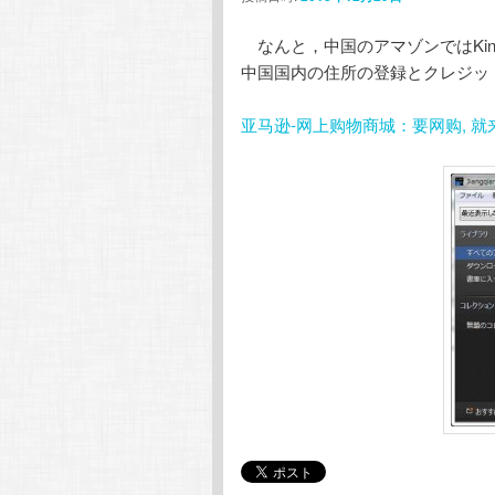
テ
ン
なんと，中国のアマゾンではKind
中国国内の住所の登録とクレジッ
ン
ツ
亚马逊-网上购物商城：要网购, 就来Z
ツ
へ
へ
移
移
動
動