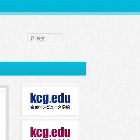
検
索
→