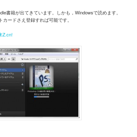
ョ
ン
le書籍が出てきています。しかも，Windowsで読めます。
トカードさえ登録すれば可能です。
.cn!