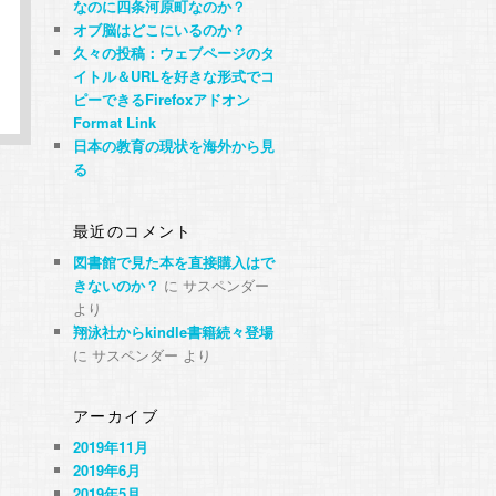
なのに四条河原町なのか？
オブ脳はどこにいるのか？
久々の投稿：ウェブページのタ
イトル＆URLを好きな形式でコ
ピーできるFirefoxアドオン
Format Link
日本の教育の現状を海外から見
る
最近のコメント
図書館で見た本を直接購入はで
きないのか？
に
サスペンダー
より
翔泳社からkindle書籍続々登場
に
サスペンダー
より
アーカイブ
2019年11月
2019年6月
2019年5月