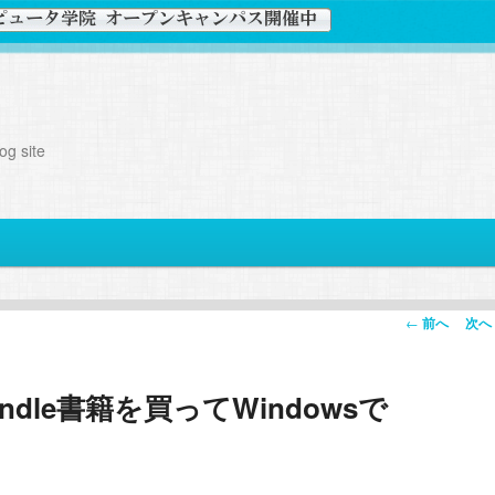
g site
投
←
前へ
次へ
稿
ナ
indle書籍を買ってWindowsで
ビ
ゲ
ー
シ