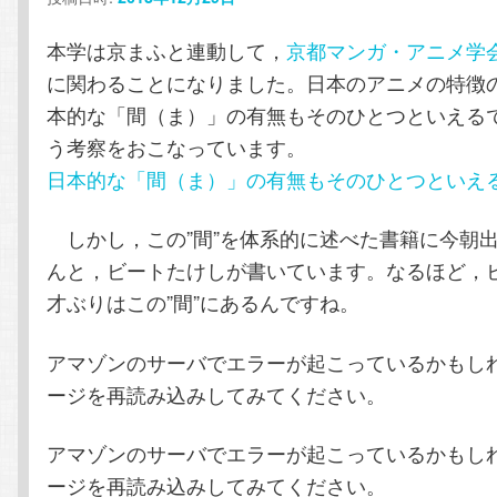
テ
ン
本学は京まふと連動して，
京都マンガ・アニメ学
ン
ツ
に関わることになりました。日本のアニメの特徴の
本的な「間（ま）」の有無もそのひとつといえるで
ツ
へ
う考察をおこなっています。
日本的な「間（ま）」の有無もそのひとつといえ
へ
移
しかし，この”間”を体系的に述べた書籍に今朝
移
動
んと，ビートたけしが書いています。なるほど，
動
才ぶりはこの”間”にあるんですね。
アマゾンのサーバでエラーが起こっているかもし
ージを再読み込みしてみてください。
アマゾンのサーバでエラーが起こっているかもし
ージを再読み込みしてみてください。