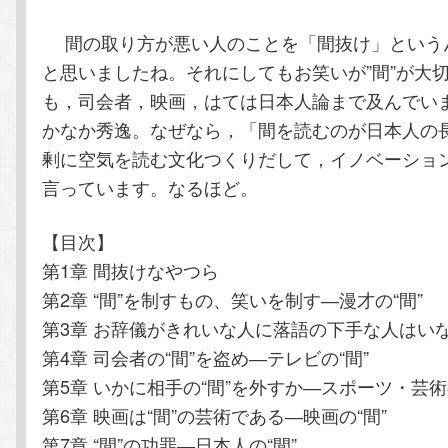
間の取り方が悪い人のことを「間抜け」という
と思いましたね。それにしてもお笑いが”間”が大
も，司会者，映画，はては日本人論まで及んでい
かなか秀逸。なぜなら，「間を読むのが日本人の
剰に空気を読む文化つくりだして，イノベーショ
言っています。なるほど。
【目次】
第1章 間抜けなやつら
第2章 “間”を制すもの、笑いを制す―漫才の“間”
第3章 お辞儀がきれいな人に落語の下手な人はいな
第4章 司会者の“間”を盗め―テレビの“間”
第5章 いかに相手の“間”を外すか―スポーツ・芸術
第6章 映画は“間”の芸術である―映画の“間”
第7章 “間”の功罪―日本人の“間”