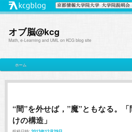
オブ脳@kcg
Math, e-Learning and UML on KCG blog site
メ
ホーム
メ
サ
イ
ン
イ
ブ
メ
ニ
ン
コ
ュ
ー
“間”を外せば，”魔”ともなる。「
コ
ン
けの構造」
ン
テ
投稿日時:
2013年12月29日