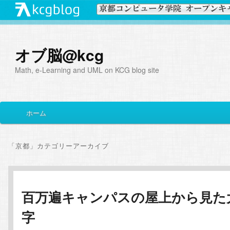
オブ脳@kcg
Math, e-Learning and UML on KCG blog site
メ
ホーム
メ
サ
イ
ン
イ
ブ
メ
「
京都
」カテゴリーアーカイブ
ニ
ン
コ
ュ
ー
コ
ン
百万遍キャンパスの屋上から見た
字
ン
テ