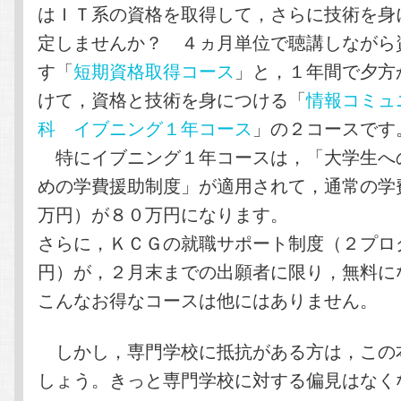
はＩＴ系の資格を取得して，さらに技術を身
定しませんか？ ４ヵ月単位で聴講しながら
す「
短期資格取得コース
」と，１年間で夕方
けて，資格と技術を身につける「
情報コミュ
科 イブニング１年コース
」の２コースです
特にイブニング１年コースは，「大学生へ
めの学費援助制度」が適用されて，通常の学
万円）が８０万円になります。
さらに，ＫＣＧの就職サポート制度（２プロ
円）が，２月末までの出願者に限り，無料に
こんなお得なコースは他にはありません。
しかし，専門学校に抵抗がある方は，この
しょう。きっと専門学校に対する偏見はなく