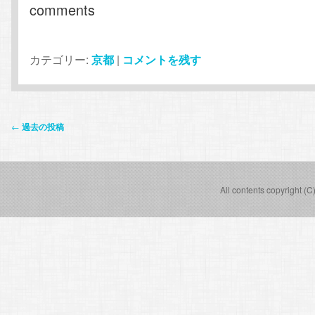
comments
カテゴリー:
京都
|
コメントを残す
投
←
過去の投稿
稿
ナ
ビ
All contents copyright (C
ゲ
ー
シ
ョ
ン