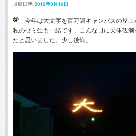
投稿日時:
2012年8月16日
テ
ン
今年は大文字を百万遍キャンパスの屋上
ン
ツ
私のゼミ生も一緒です。こんな日に天体観測
ツ
へ
たと思いました。少し後悔。
へ
移
移
動
動