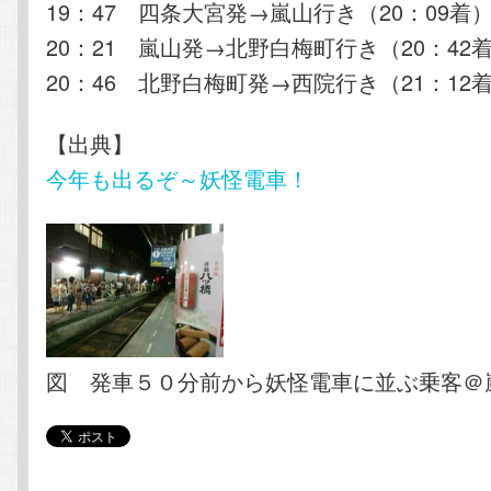
19：47 四条大宮発→嵐山行き（20：09着
20：21 嵐山発→北野白梅町行き（20：42
20：46 北野白梅町発→西院行き（21：12
【出典】
今年も出るぞ～妖怪電車！
図 発車５０分前から妖怪電車に並ぶ乗客＠