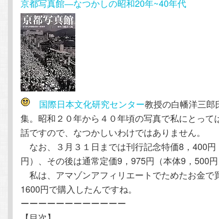
京都写真館―なつかしの昭和20年~40年代
テ
ン
ン
ツ
ツ
へ
へ
移
国際日本文化研究センター
教授の白幡洋三郎
移
動
集。昭和２０年から４０年頃の写真で私にとって
動
話ですので、なつかしいわけではありません。
なお、３月３１日までは刊行記念特価8，400円（
円）、その後は通常定価9，975円（本体9，500
私は、アマゾンアフィリエートでためたお金で
1600円で購入したんですね。
ーーーーーーーーーーーー
【目次】