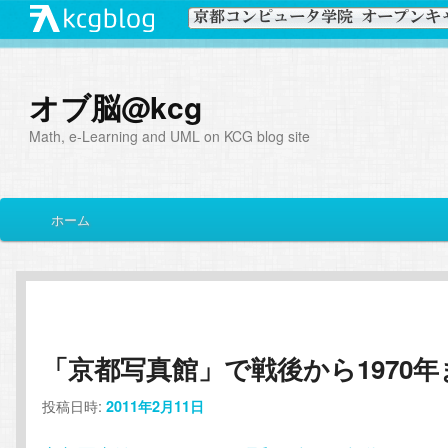
オブ脳@kcg
Math, e-Learning and UML on KCG blog site
メ
ホーム
メ
サ
イ
ン
イ
ブ
メ
ニ
ン
コ
ュ
ー
「京都写真館」で戦後から1970年
コ
ン
投稿日時:
2011年2月11日
ン
テ