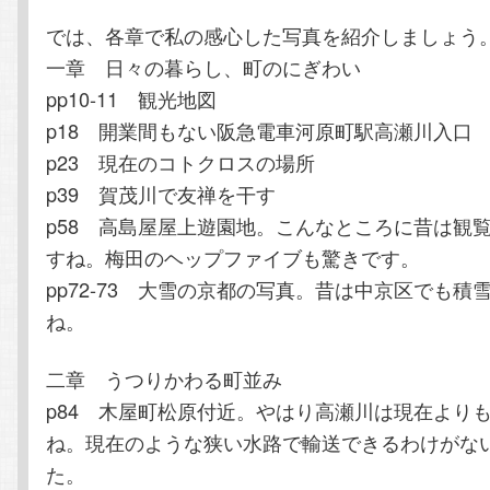
では、各章で私の感心した写真を紹介しましょう
一章 日々の暮らし、町のにぎわい
pp10-11 観光地図
p18 開業間もない阪急電車河原町駅高瀬川入口
p23 現在のコトクロスの場所
p39 賀茂川で友禅を干す
p58 高島屋屋上遊園地。こんなところに昔は観
すね。梅田のヘップファイブも驚きです。
pp72-73 大雪の京都の写真。昔は中京区でも積
ね。
二章 うつりかわる町並み
p84 木屋町松原付近。やはり高瀬川は現在より
ね。現在のような狭い水路で輸送できるわけがな
た。