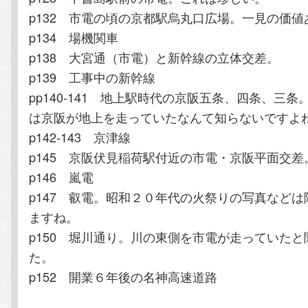
p132 市電の頃の京都駅烏丸口広場。一見の価値
p134 場機関車
p138 大宮通（市電）と新幹線の立体交差。
p139 工事中の新幹線
pp140-141 地上駅時代の京阪五条、四条、三
は京阪が地上を走っていたなんて知らないですよ
p142-143 京津線
p145 京阪伏見稲荷駅付近の市電・京阪平面交差
p146 嵐電
p147 叡電。昭和２０年代の火祭りの写真など
ますね。
p150 堀川通り。川の東側を市電が走っていた
た。
p152 開業６年後の名神高速道路