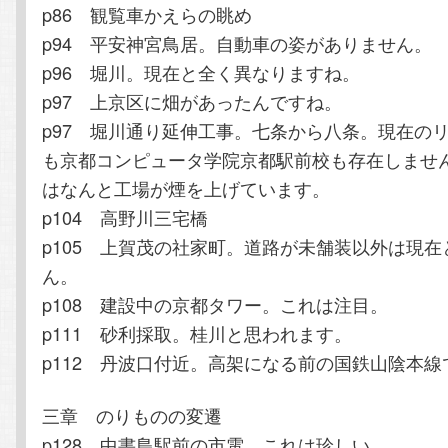
p86 観覧車かえらの眺め
p94 平安神宮鳥居。自動車の姿がありません。
p96 堀川。現在と全く異なりますね。
p97 上京区に畑があったんですね。
p97 堀川通り延伸工事。七条から八条。現在の
も京都コンピュータ学院京都駅前校も存在しませ
はなんと工場が煙を上げています。
p104 高野川三宅橋
p105 上賀茂の社家町。道路が未舗装以外は現
ん。
p108 建設中の京都タワー。これは注目。
p111 砂利採取。桂川と思われます。
p112 丹波口付近。高架になる前の国鉄山陰本線
三章 のりものの変遷
p128 中書島駅前の市電。これは珍しい。