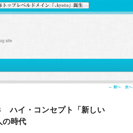
g site
投
←
前へ
次へ
稿
ナ
３ ハイ・コンセプト「新しい
ビ
ゲ
人の時代
ー
シ