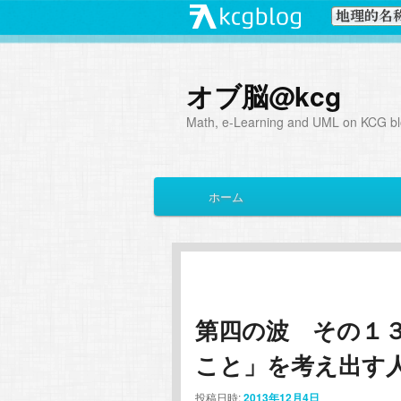
オブ脳@kcg
Math, e-Learning and UML on KCG blo
メ
ホーム
メ
サ
イ
ン
イ
ブ
メ
ニ
ン
コ
ュ
ー
第四の波 その１
コ
ン
こと」を考え出す
ン
テ
投稿日時:
2013年12月4日