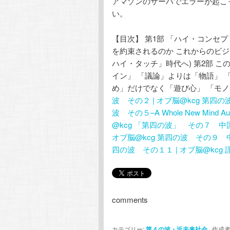
アマゾンのサーバでエラーが起こ
い。
【目次】 第1部 「ハイ・コンセ
を約束されるのか これからのビジ
ハイ・タッチ」時代へ) 第2部 
イン」 「議論」よりは「物語」 
め」だけでなく「遊び心」 「モノ
波 その２ | オブ脳@kcg
第四の波
波 その５–A Whole New Mind Au
@kcg
「第四の波」 その７ 中国語
オブ脳@kcg
第四の波 その９ 中
四の波 その１１ | オブ脳@kcg
comments
カテゴリー:
第４の波・近未来社会
作成者