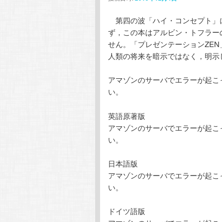
テ
ン
第四の波「ハイ・コンセプト」に
ず，この本はアルビン・トフラー
ン
ツ
せん。「プレゼンテーションZE
人類の将来を暗示ではなく，明示し
ツ
へ
アマゾンのサーバでエラーが起こ
へ
移
い。
移
動
英語原著版
アマゾンのサーバでエラーが起こ
動
い。
日本語版
アマゾンのサーバでエラーが起こ
い。
ドイツ語版