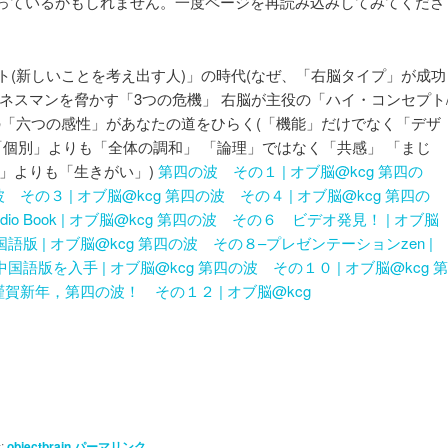
っているかもしれません。一度ページを再読み込みしてみてくださ
プト(新しいことを考え出す人)」の時代(なぜ、「右脳タイプ」が成功
ネスマンを脅かす「3つの危機」 右脳が主役の「ハイ・コンセプト
この「六つの感性」があなたの道をひらく(「機能」だけでなく「デザ
「個別」よりも「全体の調和」 「論理」ではなく「共感」 「まじ
」よりも「生きがい」)
第四の波 その１ | オブ脳@kcg
第四の
 その３ | オブ脳@kcg
第四の波 その４ | オブ脳@kcg
第四の
dio Book | オブ脳@kcg
第四の波 その６ ビデオ発見！ | オブ脳
版 | オブ脳@kcg
第四の波 その８–プレゼンテーションzen |
国語版を入手 | オブ脳@kcg
第四の波 その１０ | オブ脳@kcg
第
謹賀新年，第四の波！ その１２ | オブ脳@kcg
:
objectbrain
パーマリンク