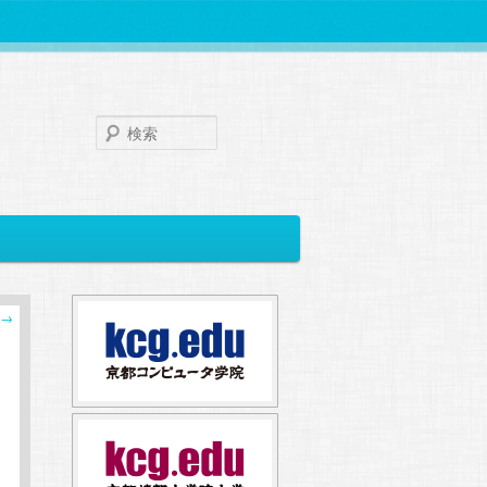
検
索
→