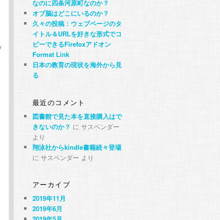
なのに四条河原町なのか？
オブ脳はどこにいるのか？
久々の投稿：ウェブページのタ
イトル＆URLを好きな形式でコ
ピーできるFirefoxアドオン
/
Format Link
日本の教育の現状を海外から見
る
最近のコメント
図書館で見た本を直接購入はで
きないのか？
に
サスペンダー
より
翔泳社からkindle書籍続々登場
に
サスペンダー
より
アーカイブ
2019年11月
2019年6月
2019年5月