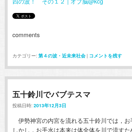
四の波！ その１２ | オブ脳@kcg
comments
カテゴリー:
第４の波・近未来社会
|
コメントを残す
五十鈴川でバブテスマ
投稿日時:
2013年12月3日
伊勢神宮の内宮を流れる五十鈴川では，お
しかし，お手水は本来は体全体を川で流すた