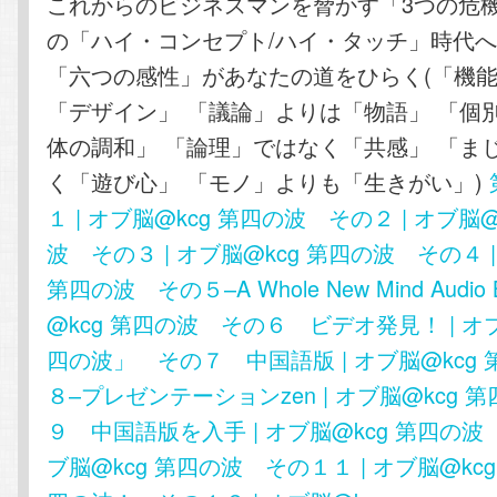
これからのビジネスマンを脅かす「3つの危機
の「ハイ・コンセプト/ハイ・タッチ」時代へ)
「六つの感性」があなたの道をひらく(「機
「デザイン」 「議論」よりは「物語」 「個
体の調和」 「論理」ではなく「共感」 「ま
く「遊び心」 「モノ」よりも「生きがい」)
１ | オブ脳@kcg
第四の波 その２ | オブ脳@
波 その３ | オブ脳@kcg
第四の波 その４ |
第四の波 その５–A Whole New Mind Audio 
@kcg
第四の波 その６ ビデオ発見！ | オブ
四の波」 その７ 中国語版 | オブ脳@kcg
８–プレゼンテーションzen | オブ脳@kcg
第
９ 中国語版を入手 | オブ脳@kcg
第四の波 
ブ脳@kcg
第四の波 その１１ | オブ脳@kcg