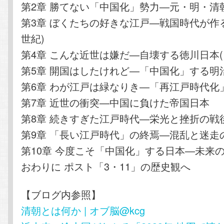
第2章 勝てない「中国化」勢力―元・明・清
第3章 ぼくたちの好きな江戸―戦国時代が作る
世紀)
第4章 こんな近世は嫌だ―自壊する徳川日本(18
第5章 開国はしたけれど―「中国化」する明
第6章 わが江戸は緑なりき―「再江戸時代化
第7章 近世の衝突―中国に負けた帝国日本
第8章 続きすぎた江戸時代―栄光と挫折の戦
第9章 「長い江戸時代」の終焉―混乱と迷走
第10章 今度こそ「中国化」する日本―未来
おわりに ポスト「3・11」の歴史観へ
【ブログ内参照】
清朝とは何か | オブ脳@kcg