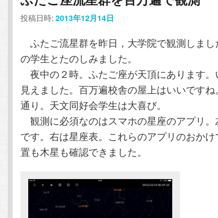
ー
テ
ン
投稿日時:
2013年12月14日
シ
ョ
ン
ツ
ふたご流星群を昨日，大学院で観測しまし
ン
の学生とたのしみました。
ツ
へ
夜中の２時。ふたご座が天頂にあります。
へ
移
見えました。百万遍校舎の屋上はいいですね
通り。天文同好会学生は大喜び。
移
動
観測に必須なのはスマホの星座のアプリ。左
動
です。右は星座表。これらのアプリのおかけ
置も木星も確認できました。