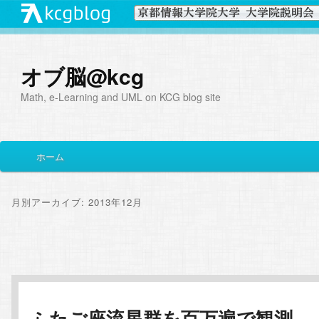
オブ脳@kcg
Math, e-Learning and UML on KCG blog site
メ
ホーム
メ
サ
イ
ン
イ
ブ
メ
月別アーカイブ:
2013年12月
ニ
ン
コ
ュ
投
ー
コ
ン
稿
ナ
ン
テ
ビ
ふたご座流星群を百万遍で観測
ゲ